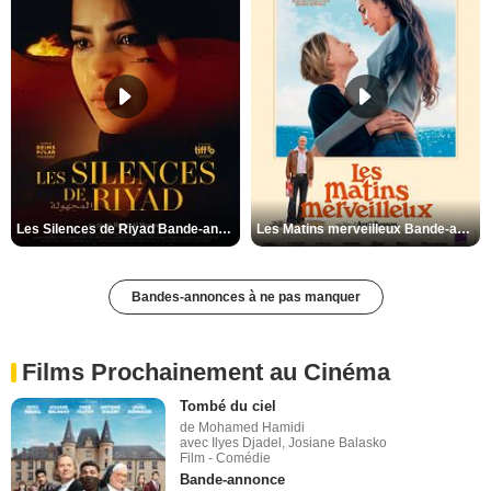
Les Silences de Riyad Bande-annonce VO STFR
Les Matins merveilleux Bande-annonce VF
Bandes-annonces à ne pas manquer
Films Prochainement au Cinéma
Tombé du ciel
de Mohamed Hamidi
avec Ilyes Djadel, Josiane Balasko
Film - Comédie
Bande-annonce