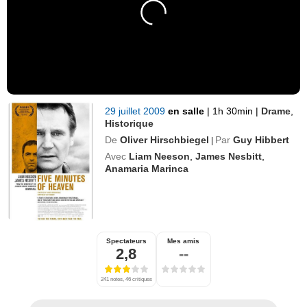
29 juillet 2009
en salle
|
1h 30min
|
Drame
,
Historique
De
Oliver Hirschbiegel
Par
Guy Hibbert
|
Avec
Liam Neeson
,
James Nesbitt
,
Anamaria Marinca
Spectateurs
Mes amis
2,8
--
241 notes, 46 critiques