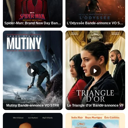
Spider-Man: Brand New Day Bande-annonce VO STFR
L'Odyssée Bande-annonce VO STFR
Mutiny Bande-annonce VO STFR
Le Triangle d'or Bande-annonce VF