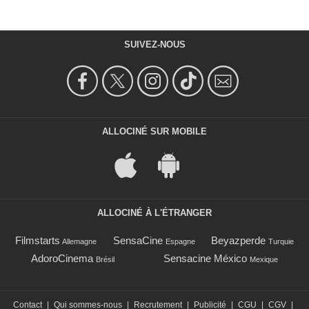
SUIVEZ-NOUS
ALLOCINÉ SUR MOBILE
ALLOCINÉ À L'ÉTRANGER
Filmstarts
SensaCine
Beyazperde
Allemagne
Espagne
Turquie
AdoroCinema
Sensacine México
Brésil
Mexique
Contact
|
Qui sommes-nous
|
Recrutement
|
Publicité
|
CGU
|
CGV
|