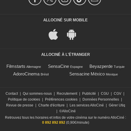
ALLOCINÉ SUR MOBILE
ALLOCINÉ À L'ÉTRANGER
Filmstarts
SensaCine
Beyazperde
Allemagne
Espagne
Turquie
AdoroCinema
Sensacine México
Brésil
Mexique
Contact
|
Qui sommes-nous
|
Recrutement
|
Publicité
|
CGU
|
CGV
|
Politique de cookies
|
Préférences cookies
|
Données Personnelles
|
Revue de presse
|
Charte d'écriture
|
Les services AlloCiné
|
Gérer Utiq
|
©AlloCiné
Retrouvez tous les horaires et infos de votre cinéma sur le numéro AlloCiné :
0 892 892 892
(0,90€/minute)