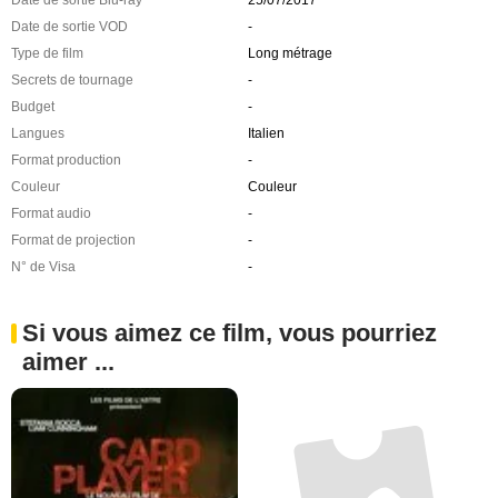
Date de sortie Blu-ray
25/07/2017
Date de sortie VOD
-
Type de film
Long métrage
Secrets de tournage
-
Budget
-
Langues
Italien
Format production
-
Couleur
Couleur
Format audio
-
Format de projection
-
N° de Visa
-
Si vous aimez ce film, vous pourriez
aimer ...