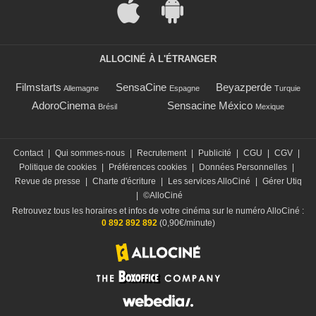
ALLOCINÉ À L'ÉTRANGER
Filmstarts
SensaCine
Beyazperde
Allemagne
Espagne
Turquie
AdoroCinema
Sensacine México
Brésil
Mexique
Contact
|
Qui sommes-nous
|
Recrutement
|
Publicité
|
CGU
|
CGV
|
Politique de cookies
|
Préférences cookies
|
Données Personnelles
|
Revue de presse
|
Charte d'écriture
|
Les services AlloCiné
|
Gérer Utiq
|
©AlloCiné
Retrouvez tous les horaires et infos de votre cinéma sur le numéro AlloCiné :
0 892 892 892
(0,90€/minute)