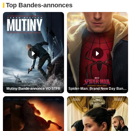
Top Bandes-annonces
Mutiny Bande-annonce VO STFR
Spider-Man: Brand New Day Bande-annonce VO STFR