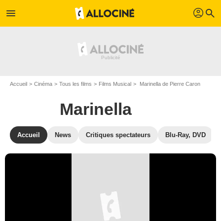
profil
menu
search
Accueil
Cinéma
Tous les films
Films Musical
Marinella de Pierre Caron
Marinella
Accueil
News
Critiques spectateurs
Blu-Ray, DVD