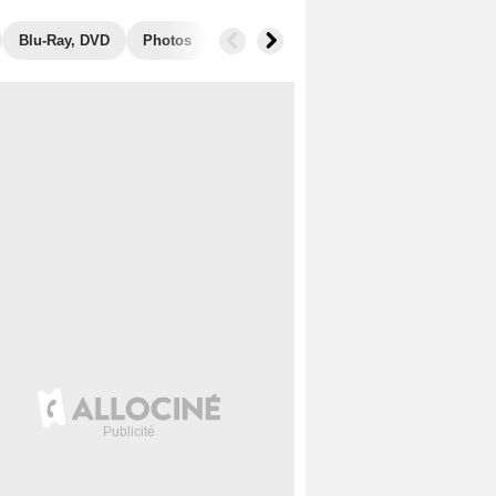
Blu-Ray, DVD
Photos
Secrets de tournage
Box Office