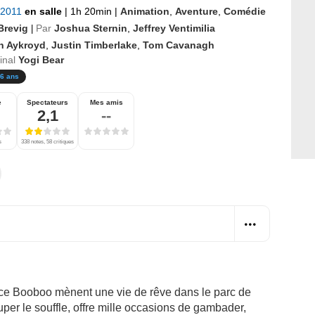
r 2011
en salle
|
1h 20min
|
Animation
,
Aventure
,
Comédie
Brevig
Par
Joshua Sternin
,
Jeffrey Ventimilia
|
n Aykroyd
,
Justin Timberlake
,
Tom Cavanagh
ginal
Yogi Bear
6 ans
e
Spectateurs
Mes amis
2,1
--
s
338 notes, 58 critiques
lice Booboo mènent une vie de rêve dans le parc de
uper le souffle, offre mille occasions de gambader,