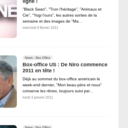
ligne !
"Black Swan", "Tron l'héritage", "Animaux et
Cie", "Yogi l'ours", les autres sorties de la
semaine et des images de "Ma…
mercredi 9 février 2011
News - Box Office
Box-office US : De Niro commence
2011 en tête !
Déjà au sommet du box-office américain le
week-end dernier, "Mon beau-père et nous"
conserve les rênes, toujours suivi par…
lundi 3 janvier 2011
News - Box Office