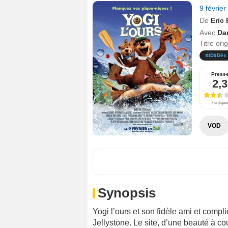
9 févrie
De
Eric 
Avec
Da
Titre ori
Dès 
Press
2,3
7 critique
VOD
Synopsis
Yogi l’ours et son fidèle ami et comp
Jellystone. Le site, d’une beauté à co