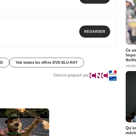
REGARDER
Ce so
Impos
thrill
OD
Voir toutes les offres DVD BLU-RAY
vendr
Service proposé par
Qu’es
méch