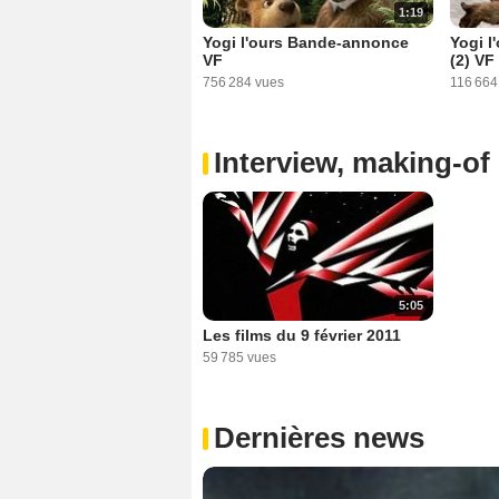
1:19
Yogi l'ours Bande-annonce
Yogi 
VF
(2) VF
756 284 vues
116 664
Interview, making-of 
5:05
Les films du 9 février 2011
59 785 vues
Dernières news