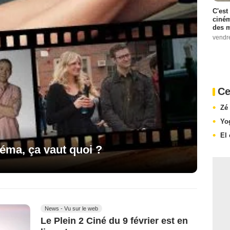
C'est
ciném
des m
vendr
Ce
Zé
Yo
El
éma, ça vaut quoi ?
News - Vu sur le web
Le Plein 2 Ciné du 9 février est en