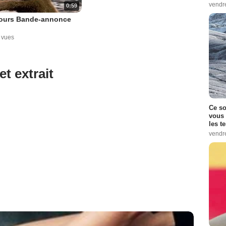
vendr
0:59
l'ours Bande-annonce
 vues
et extrait
Ce so
vous 
les t
vendr