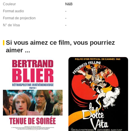
Couleur
N&B
Format audio
-
Format de projection
-
N° de Visa
-
Si vous aimez ce film, vous pourriez
aimer ...