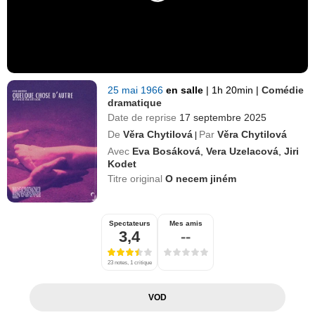
25 mai 1966
en salle
|
1h 20min
|
Comédie
dramatique
Date de reprise
17 septembre 2025
De
Věra Chytilová
Par
Věra Chytilová
|
Avec
Eva Bosáková
,
Vera Uzelacová
,
Jiri
Kodet
Titre original
O necem jiném
Spectateurs
Mes amis
3,4
--
23 notes, 1 critique
VOD