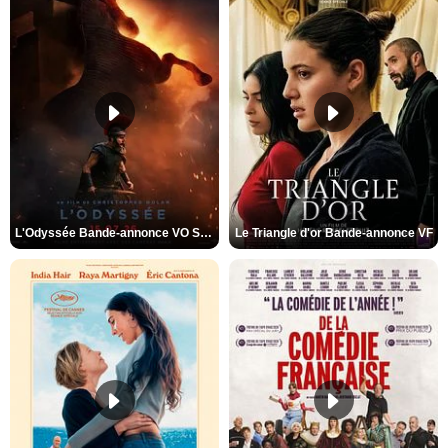
L'Odyssée Bande-annonce VO STFR
Le Triangle d'or Bande-annonce VF