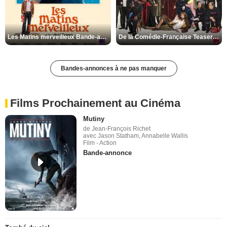
Les Matins merveilleux Bande-annonce VF
De la Comédie-Française Teaser VF
Bandes-annonces à ne pas manquer
Films Prochainement au Cinéma
Mutiny
de Jean-François Richet
avec Jason Statham, Annabelle Wallis
Film - Action
Bande-annonce