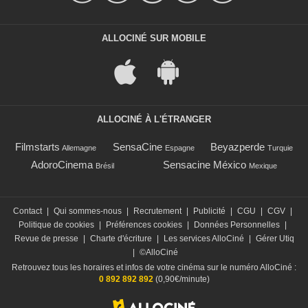
ALLOCINÉ SUR MOBILE
ALLOCINÉ À L'ÉTRANGER
Filmstarts
SensaCine
Beyazperde
Allemagne
Espagne
Turquie
AdoroCinema
Sensacine México
Brésil
Mexique
Contact
|
Qui sommes-nous
|
Recrutement
|
Publicité
|
CGU
|
CGV
|
Politique de cookies
|
Préférences cookies
|
Données Personnelles
|
Revue de presse
|
Charte d'écriture
|
Les services AlloCiné
|
Gérer Utiq
|
©AlloCiné
Retrouvez tous les horaires et infos de votre cinéma sur le numéro AlloCiné :
0 892 892 892
(0,90€/minute)