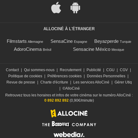
ALLOCINÉ À L'ÉTRANGER
Filmstarts
SensaCine
Beyazperde
Allemagne
Espagne
Turquie
AdoroCinema
Sensacine México
Brésil
Mexique
Contact
|
Qui sommes-nous
|
Recrutement
|
Publicité
|
CGU
|
CGV
|
Politique de cookies
|
Préférences cookies
|
Données Personnelles
|
Revue de presse
|
Charte d'écriture
|
Les services AlloCiné
|
Gérer Utiq
|
©AlloCiné
Retrouvez tous les horaires et infos de votre cinéma sur le numéro AlloCiné :
0 892 892 892
(0,90€/minute)