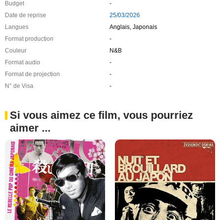
Budget
-
Date de reprise
25/03/2026
Langues
Anglais, Japonais
Format production
-
Couleur
N&B
Format audio
-
Format de projection
-
N° de Visa
-
Si vous aimez ce film, vous pourriez
aimer ...