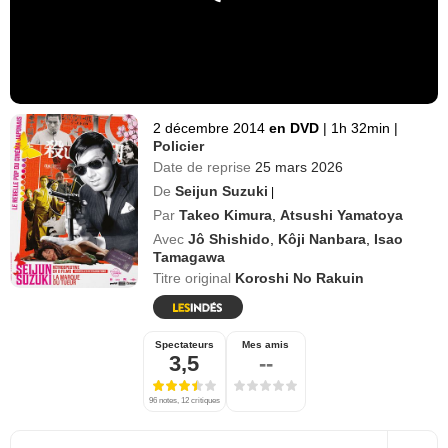
2 décembre 2014
en DVD
|
1h 32min
|
Policier
Date de reprise
25 mars 2026
De
Seijun Suzuki
|
Par
Takeo Kimura
,
Atsushi Yamatoya
Avec
Jô Shishido
,
Kôji Nanbara
,
Isao
Tamagawa
Titre original
Koroshi No Rakuin
Spectateurs
Mes amis
3,5
--
96 notes, 12 critiques