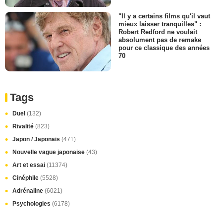
"Il y a certains films qu'il vaut
mieux laisser tranquilles" :
Robert Redford ne voulait
absolument pas de remake
pour ce classique des années
70
Tags
Duel
(132)
Rivalité
(823)
Japon / Japonais
(471)
Nouvelle vague japonaise
(43)
Art et essai
(11374)
Cinéphile
(5528)
Adrénaline
(6021)
Psychologies
(6178)