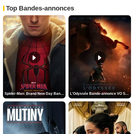
Top Bandes-annonces
Spider-Man: Brand New Day Bande-annonce VO STFR
L'Odyssée Bande-annonce VO STFR