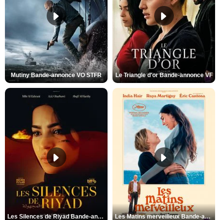
Mutiny Bande-annonce VO STFR
Le Triangle d'or Bande-annonce VF
Les Silences de Riyad Bande-annonce VO STFR
Les Matins merveilleux Bande-annonce VF