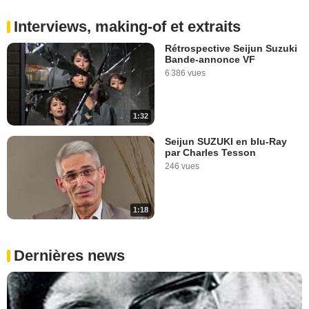
Interviews, making-of et extraits
Rétrospective Seijun Suzuki
Bande-annonce VF
6 386 vues
1:32
Seijun SUZUKI en blu-Ray
par Charles Tesson
246 vues
1:18
Dernières news