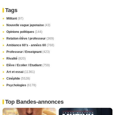
Tags
Militant
(97)
Nouvelle vague japonaise
(43)
Opinions politiques
(144)
Relation élève / professeur
(369)
Ambiance 60's - années 60
(768)
Professeur / Enseignant
(423)
Rivalité
(820)
Elève / Ecolier / Etudiant
(759)
Art et essai
(11361)
Cinéphile
(5528)
Psychologies
(6178)
Top Bandes-annonces