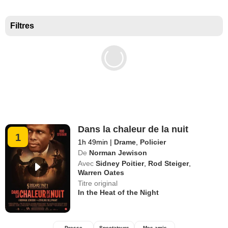
Meilleurs documentaires selon la presse
Filtres
Dans la chaleur de la nuit
1
1h 49min
|
Drame
,
Policier
De
Norman Jewison
Avec
Sidney Poitier
,
Rod Steiger
,
Warren Oates
Titre original
In the Heat of the Night
Presse
Spectateurs
Mes amis