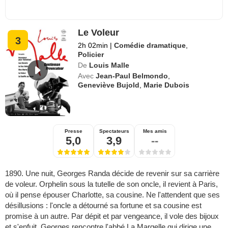
Le Voleur
3
2h 02min
|
Comédie dramatique
,
Policier
De
Louis Malle
Avec
Jean-Paul Belmondo
,
Geneviève Bujold
,
Marie Dubois
Presse
Spectateurs
Mes amis
5,0
3,9
--
1890. Une nuit, Georges Randa décide de revenir sur sa carrière
de voleur. Orphelin sous la tutelle de son oncle, il revient à Paris,
où il pense épouser Charlotte, sa cousine. Ne l'attendent que ses
désillusions : l'oncle a détourné sa fortune et sa cousine est
promise à un autre. Par dépit et par vengeance, il vole des bijoux
et s'enfuit. Georges rencontre l'abbé La Margelle qui dirige une