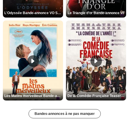
L'Odyssée Bande-annonce VO STFR
Le Triangle d'or Bande-annonce VF
Les Matins merveilleux Bande-annonce VF
De la Comédie-Française Teaser VF
Bandes-annonces à ne pas manquer