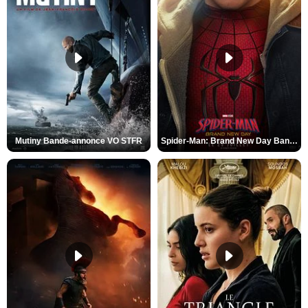
Mutiny Bande-annonce VO STFR
Spider-Man: Brand New Day Bande-annonce VO STFR