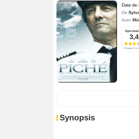
Date de 
De
Sylv
Avec
Mi
Spectate
3,4
23 notes, 6 cri
Synopsis