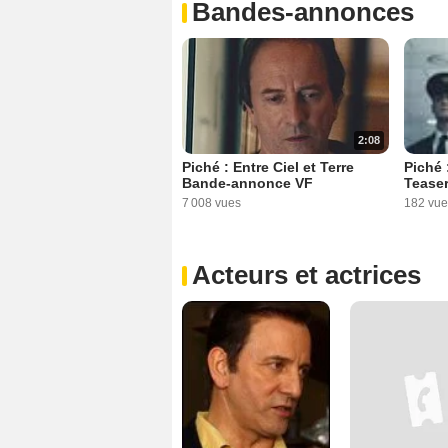
Bandes-annonces
2:08
Piché 
Piché : Entre Ciel et Terre
Tease
Bande-annonce VF
182 vue
7 008 vues
Acteurs et actrices