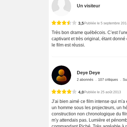
Un visiteur
3,5
Publiée le 5 septembre 20
Très bon drame québécois. C'est l'une
captivant et très original, étant donné
le film est réussi.
Deye Deye
2 abonnés
107 critiques
Su
4,0
Publiée le 25 août 2013
J'ai bien aimé ce film intense qui m'
un homme sous les projecteurs, un hér
construction non chronologique du film
m'y attendais pas. Lumière et pénombr
commandant Piché. Très agréable à r