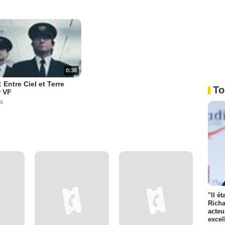
0:38
: Entre Ciel et Terre
To
r VF
s
"Il é
Richa
acteu
excel