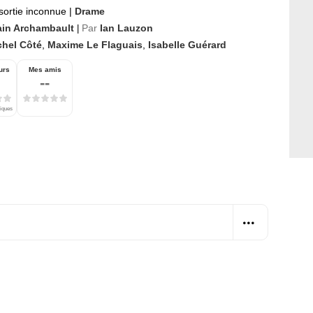
sortie inconnue
|
Drame
ain Archambault
Par
Ian Lauzon
|
chel Côté
,
Maxime Le Flaguais
,
Isabelle Guérard
urs
Mes amis
--
tiques