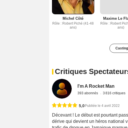
Michel Côté
Maxime Le Fl
Rôle : Robert Piché (41-48
Rôle : Robert Pic
ans)
ans)
Casting
Critiques Spectateur
I'm A Rocket Man
393 abonnés
3 816 critiques
5,0
Publiée le 4 avril 2022
Décevant ! Le début est pourtant pass
dérive qui devient un héros national 
trafic de drogue en Jamaique marque 