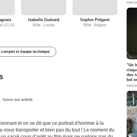
mercr
aguais
Isabelle Guérard
Sophie Prégent
hé (21-31
Rôle : Louise
Rôle : Régine
 complet et équipe technique
"Un h
risqu
s
des r
bel 
mercr
Suivre son activité
ionnant et on se dit que ce portrait d'homme à la
va nous transporter et bien pas du tout ! Le moment du
un sacré coup d'arrêt au film mais ne parlons pas du