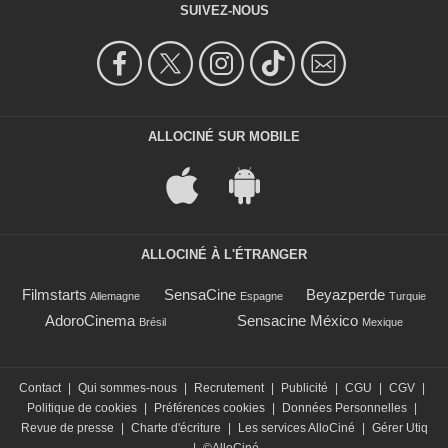
SUIVEZ-NOUS
ALLOCINÉ SUR MOBILE
ALLOCINÉ À L'ÉTRANGER
Filmstarts
SensaCine
Beyazperde
Allemagne
Espagne
Turquie
AdoroCinema
Sensacine México
Brésil
Mexique
Contact
|
Qui sommes-nous
|
Recrutement
|
Publicité
|
CGU
|
CGV
|
Politique de cookies
|
Préférences cookies
|
Données Personnelles
|
Revue de presse
|
Charte d'écriture
|
Les services AlloCiné
|
Gérer Utiq