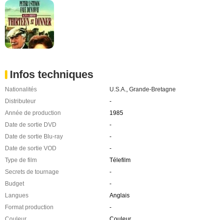
Infos techniques
Nationalités
U.S.A.
,
Grande-Bretagne
Distributeur
-
Année de production
1985
Date de sortie DVD
-
Date de sortie Blu-ray
-
Date de sortie VOD
-
Type de film
Télefilm
Secrets de tournage
-
Budget
-
Langues
Anglais
Format production
-
Couleur
Couleur