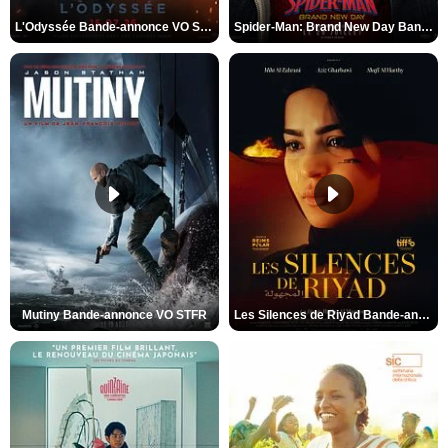
L'Odyssée Bande-annonce VO STFR
Spider-Man: Brand New Day Bande-annonce VO STFR
Mutiny Bande-annonce VO STFR
Les Silences de Riyad Bande-annonce VO STFR