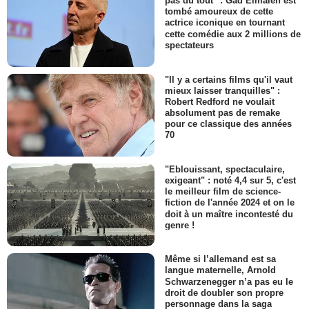
pas du tout" : Gad Elmaleh est
tombé amoureux de cette
actrice iconique en tournant
cette comédie aux 2 millions de
spectateurs
"Il y a certains films qu'il vaut
mieux laisser tranquilles" :
Robert Redford ne voulait
absolument pas de remake
pour ce classique des années
70
"Eblouissant, spectaculaire,
exigeant" : noté 4,4 sur 5, c'est
le meilleur film de science-
fiction de l'année 2024 et on le
doit à un maître incontesté du
genre !
Même si l’allemand est sa
langue maternelle, Arnold
Schwarzenegger n’a pas eu le
droit de doubler son propre
personnage dans la saga