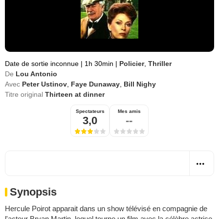
Date de sortie inconnue
|
1h 30min
|
Policier
,
Thriller
De
Lou Antonio
Avec
Peter Ustinov
,
Faye Dunaway
,
Bill Nighy
Titre original
Thirteen at dinner
Spectateurs
Mes amis
3,0
--
Synopsis
Hercule Poirot apparait dans un show télévisé en compagnie de
l'acteur Bryan Martin, lequel tourne un film avec la célèbre actrice