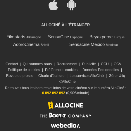
ALLOCINÉ À L'ÉTRANGER
Filmstarts
SensaCine
Beyazperde
Allemagne
Espagne
Turquie
AdoroCinema
Sensacine México
Brésil
Mexique
Contact
|
Qui sommes-nous
|
Recrutement
|
Publicité
|
CGU
|
CGV
|
Politique de cookies
|
Préférences cookies
|
Données Personnelles
|
Revue de presse
|
Charte d'écriture
|
Les services AlloCiné
|
Gérer Utiq
|
©AlloCiné
Retrouvez tous les horaires et infos de votre cinéma sur le numéro AlloCiné :
0 892 892 892
(0,90€/minute)