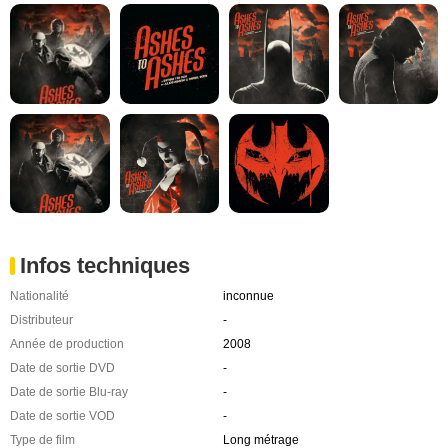
Infos techniques
Nationalité
inconnue
Distributeur
-
Année de production
2008
Date de sortie DVD
-
Date de sortie Blu-ray
-
Date de sortie VOD
-
Type de film
Long métrage