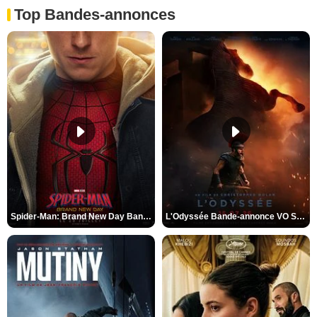
Top Bandes-annonces
Spider-Man: Brand New Day Bande-annonce VO STFR
L'Odyssée Bande-annonce VO STFR