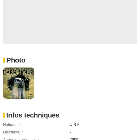
Photo
Infos techniques
Nationalité
U.S.A.
Distributeur
-
Année de production
2009