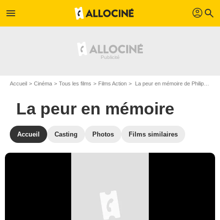
profil
menu
search
Accueil
Cinéma
Tous les films
Films Action
La peur en mémoire de Philippe Gagnon
La peur en mémoire
Accueil
Casting
Photos
Films similaires