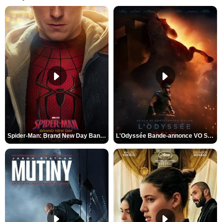
Spider-Man: Brand New Day Bande-annonce VO STFR
L'Odyssée Bande-annonce VO STFR