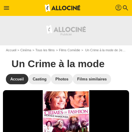
profil
menu
search
Accueil
Cinéma
Tous les films
Films Comédie
Un Crime à la mode de Jerry Ciccoritti
Un Crime à la mode
Accueil
Casting
Photos
Films similaires