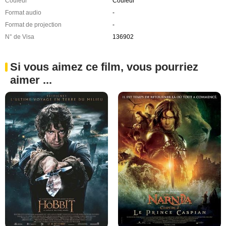
Couleur
Couleur
Format audio
-
Format de projection
-
N° de Visa
136902
Si vous aimez ce film, vous pourriez
aimer ...