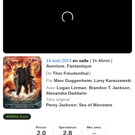
14 août 2013
en salle
|
1h 46min
|
Aventure
,
Fantastique
De
Thor Freudenthal
|
Par
Marc Guggenheim
,
Larry Karaszewski
Avec
Logan Lerman
,
Brandon T. Jackson
,
Alexandra Daddario
Titre original
Percy Jackson: Sea of Monsters
Dès 8 ans
Presse
Spectateurs
Mes amis
2,0
2,8
--