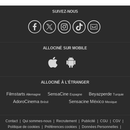
SUIVEZ-NOUS
ALLOCINÉ SUR MOBILE
ALLOCINÉ À L'ÉTRANGER
Filmstarts
SensaCine
Beyazperde
Allemagne
Espagne
Turquie
AdoroCinema
Sensacine México
Brésil
Mexique
Contact
|
Qui sommes-nous
|
Recrutement
|
Publicité
|
CGU
|
CGV
|
Politique de cookies
|
Préférences cookies
|
Données Personnelles
|