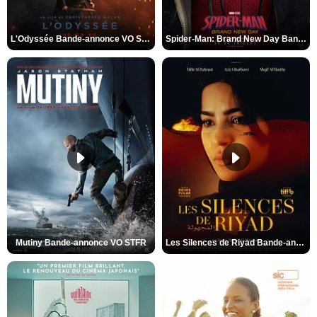
L'Odyssée Bande-annonce VO STFR
Spider-Man: Brand New Day Bande-annonce VO STFR
Mutiny Bande-annonce VO STFR
Les Silences de Riyad Bande-annonce VO STFR