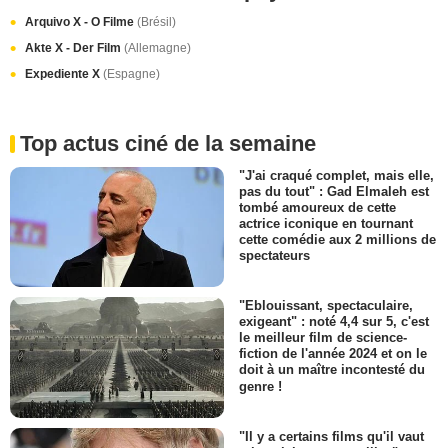
Arquivo X - O Filme
(Brésil)
Akte X - Der Film
(Allemagne)
Expediente X
(Espagne)
Top actus ciné de la semaine
"J'ai craqué complet, mais elle,
pas du tout" : Gad Elmaleh est
tombé amoureux de cette
actrice iconique en tournant
cette comédie aux 2 millions de
spectateurs
"Eblouissant, spectaculaire,
exigeant" : noté 4,4 sur 5, c'est
le meilleur film de science-
fiction de l'année 2024 et on le
doit à un maître incontesté du
genre !
"Il y a certains films qu'il vaut