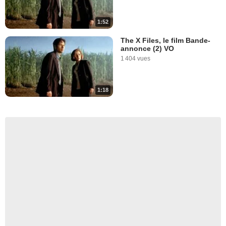
1:52
The X Files, le film Bande-
annonce (2) VO
1 404 vues
1:18