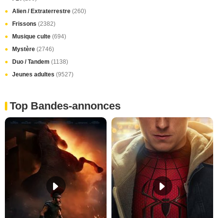
Alien / Extraterrestre
(260)
Frissons
(2382)
Musique culte
(694)
Mystère
(2746)
Duo / Tandem
(1138)
Jeunes adultes
(9527)
Top Bandes-annonces