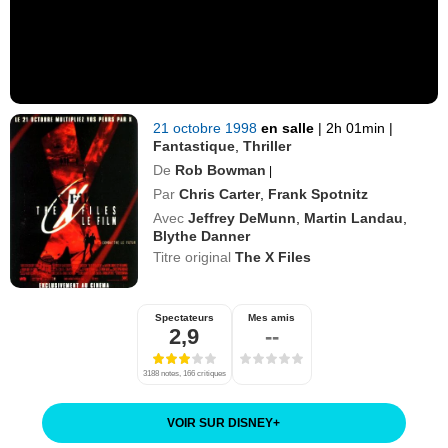
21 octobre 1998
en salle
|
2h 01min
|
Fantastique
,
Thriller
De
Rob Bowman
|
Par
Chris Carter
,
Frank Spotnitz
Avec
Jeffrey DeMunn
,
Martin Landau
,
Blythe Danner
Titre original
The X Files
Spectateurs
Mes amis
2,9
--
3188 notes, 166 critiques
VOIR SUR DISNEY
+