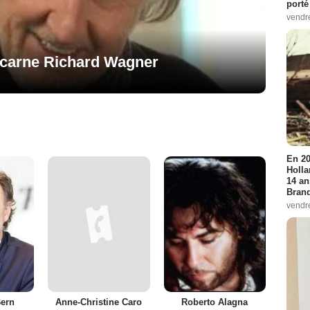
porté
vendr
ncarne Richard Wagner
En 20
Holla
14 an
Bran
vendr
ern
Anne-Christine Caro
Roberto Alagna