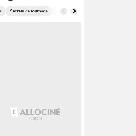
s
Secrets de tournage
Box Office
Films similaires