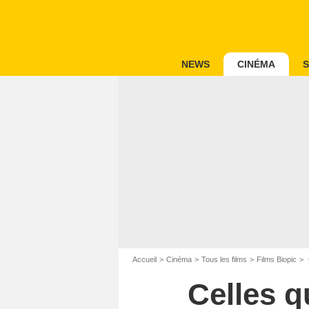
NEWS
CINÉMA
S
Accueil
Cinéma
Tous les films
Films Biopic
Celles q