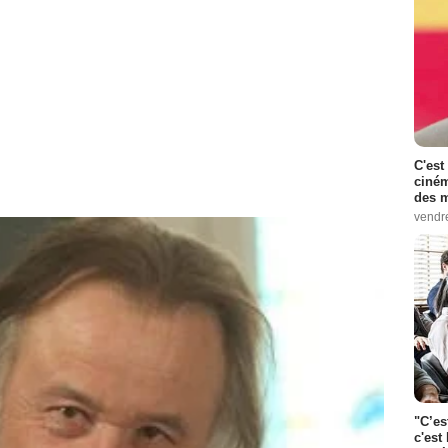
C'est
ciném
des m
vendr
"C’es
c'est 