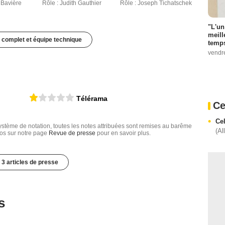
e Bavière
Rôle : Judith Gauthier
Rôle : Joseph Tichatschek
"L'un
meill
 complet et équipe technique
temps
vendr
Télérama
Ce
Ce
tème de notation, toutes les notes attribuées sont remises au barême
(Al
nfos sur notre page
Revue de presse
pour en savoir plus.
3 articles de presse
s