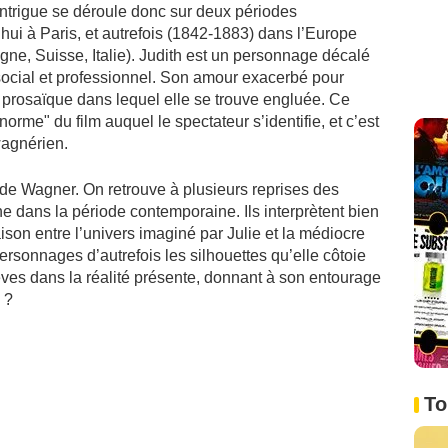
intrigue se déroule donc sur deux périodes
’hui à Paris, et autrefois (1842-1883) dans l’Europe
ne, Suisse, Italie). Judith est un personnage décalé
 social et professionnel. Son amour exacerbé pour
n prosaïque dans lequel elle se trouve engluée. Ce
rme" du film auquel le spectateur s’identifie, et c’est
wagnérien.
ie de Wagner. On retrouve à plusieurs reprises des
dans la période contemporaine. Ils interprètent bien
aison entre l’univers imaginé par Julie et la médiocre
 personnages d’autrefois les silhouettes qu’elle côtoie
rêves dans la réalité présente, donnant à son entourage
 ?
To