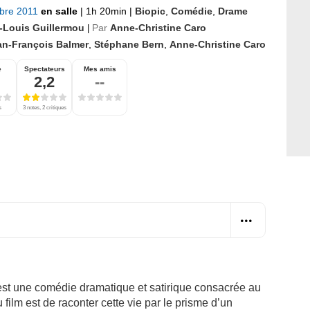
bre 2011
en salle
|
1h 20min
|
Biopic
,
Comédie
,
Drame
-Louis Guillermou
Par
Anne-Christine Caro
|
an-François Balmer
,
Stéphane Bern
,
Anne-Christine Caro
e
Spectateurs
Mes amis
2,2
--
s
3 notes, 2 critiques
est une comédie dramatique et satirique consacrée au
 film est de raconter cette vie par le prisme d’un