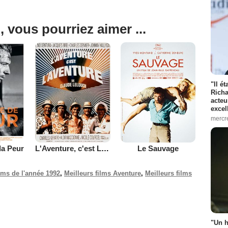
, vous pourriez aimer ...
"Il é
Richa
acteu
excel
mercr
la Peur
L'Aventure, c'est L'Aventure
Le Sauvage
ilms de l'année 1992
,
Meilleurs films Aventure
,
Meilleurs films
"Un h