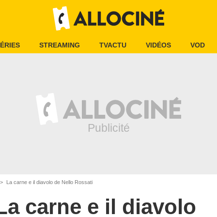
ÉRIES
STREAMING
TVACTU
VIDÉOS
VOD
La carne e il diavolo de Nello Rossati
La carne e il diavolo