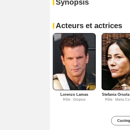
Synopsis
Acteurs et actrices
Lorenzo Lamas
Stefania Orsola
Rôle : Gropius
Rôle : Maria C
Casting