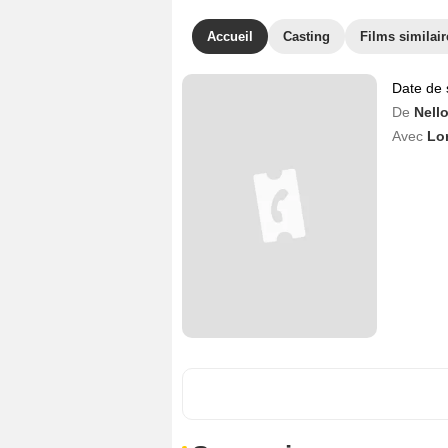
Accueil
Casting
Films similair
Date de 
De
Nell
Avec
Lo