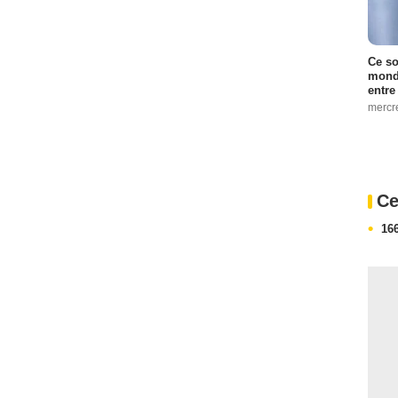
Ce so
monde
entre
mercr
Ce
166