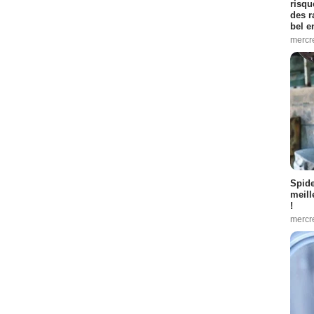
risqu
des r
bel 
mercr
Spid
meill
!
mercr