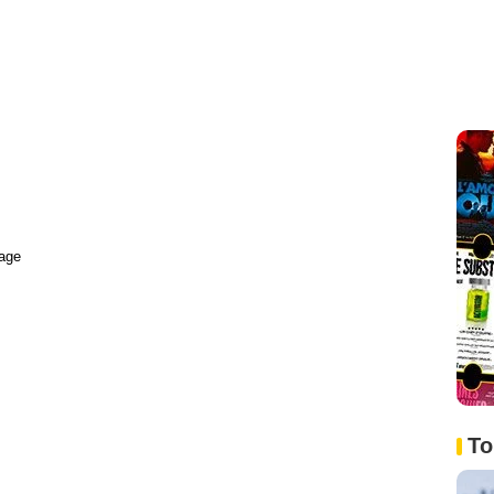
age
To