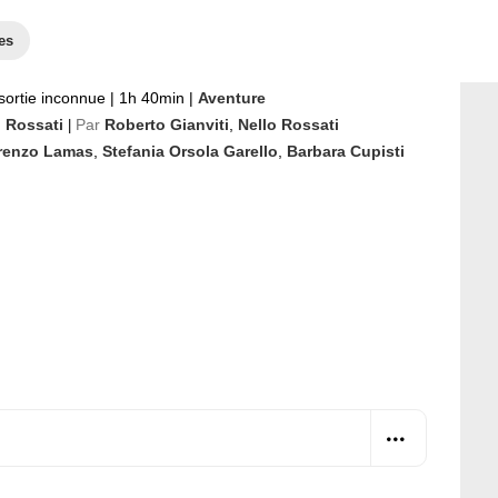
es
sortie inconnue
|
1h 40min
|
Aventure
o Rossati
Par
Roberto Gianviti
,
Nello Rossati
|
renzo Lamas
,
Stefania Orsola Garello
,
Barbara Cupisti