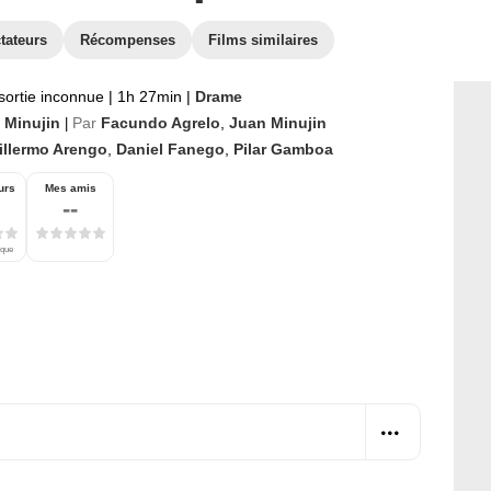
tateurs
Récompenses
Films similaires
sortie inconnue
|
1h 27min
|
Drame
 Minujin
Par
Facundo Agrelo
,
Juan Minujin
|
illermo Arengo
,
Daniel Fanego
,
Pilar Gamboa
urs
Mes amis
--
ique