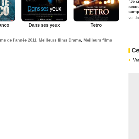
"Je c
secou
compo
vendr
lanco
Dans ses yeux
Tetro
ilms de l'année 2011
,
Meilleurs films Drame
,
Meilleurs films
Ce
Va