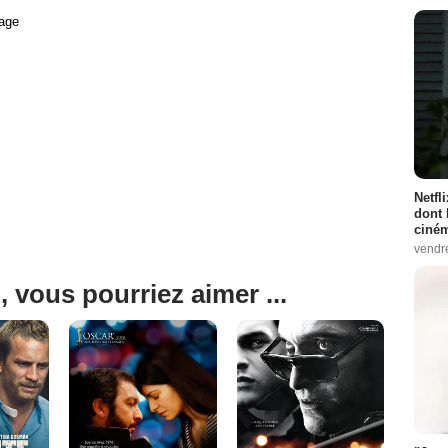
age
Netfl
dont 
ciném
vendr
, vous pourriez aimer ...