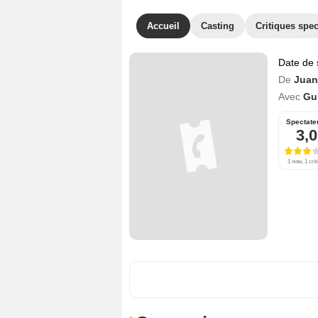
Accueil
Casting
Critiques spec
Date de 
De
Juan
Avec
Gu
Spectate
3,0
1 note, 1 crit