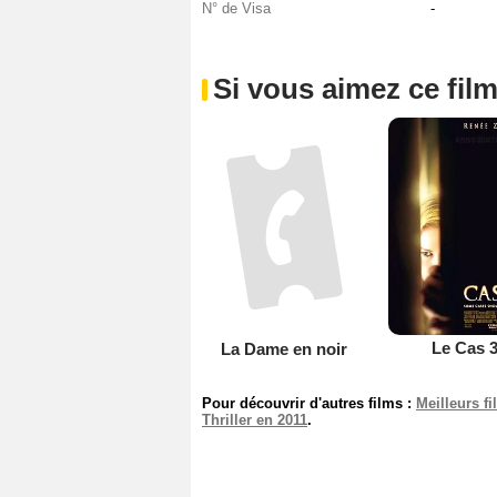
N° de Visa
-
Si vous aimez ce film
La Dame en noir
Le Cas 
Pour découvrir d'autres films :
Meilleurs f
Thriller en 2011
.