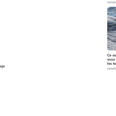
vendr
Ce so
vous 
les t
age
vendr