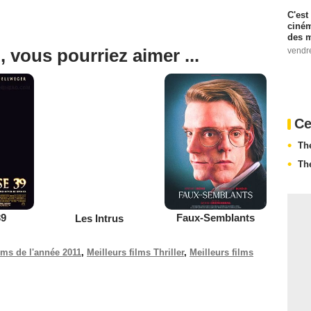
C'est
ciném
des m
, vous pourriez aimer ...
vendr
Ce
Th
Th
39
Les Intrus
Faux-Semblants
ilms de l'année 2011
,
Meilleurs films Thriller
,
Meilleurs films