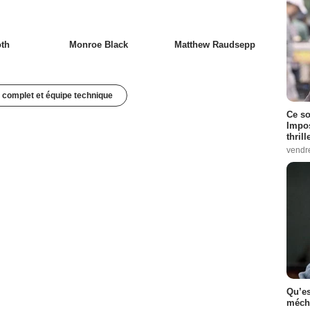
th
Monroe Black
Matthew Raudsepp
 complet et équipe technique
Ce so
Impos
thrill
vendr
Qu’es
méch