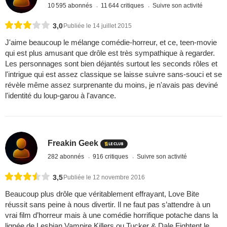
10 595 abonnés
11 644 critiques
Suivre son activité
3,0
Publiée le 14 juillet 2015
J'aime beaucoup le mélange comédie-horreur, et ce, teen-movie
qui est plus amusant que drôle est très sympathique à regarder.
Les personnages sont bien déjantés surtout les seconds rôles et
l'intrigue qui est assez classique se laisse suivre sans-souci et se
révèle même assez surprenante du moins, je n'avais pas deviné
l'identité du loup-garou à l'avance.
Freakin Geek
282 abonnés
916 critiques
Suivre son activité
3,5
Publiée le 12 novembre 2016
Beaucoup plus drôle que véritablement effrayant, Love Bite
réussit sans peine à nous divertir. Il ne faut pas s’attendre à un
vrai film d’horreur mais à une comédie horrifique potache dans la
lignée de Lesbian Vampire Killers ou Tucker & Dale Fightent le