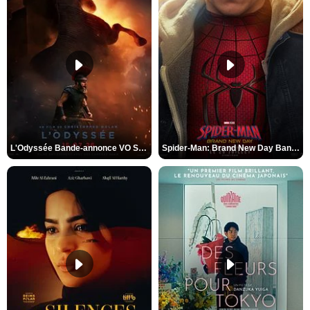
L'Odyssée Bande-annonce VO STFR
Spider-Man: Brand New Day Bande-annonce VO STFR