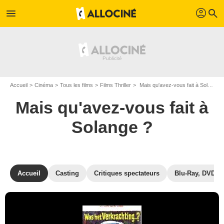
profil
menu
search
Accueil
Cinéma
Tous les films
Films Thriller
Mais qu'avez-vous fait à Solange ? de Massimo Dallamano
Mais qu'avez-vous fait à
Solange ?
Accueil
Casting
Critiques spectateurs
Blu-Ray, DVD