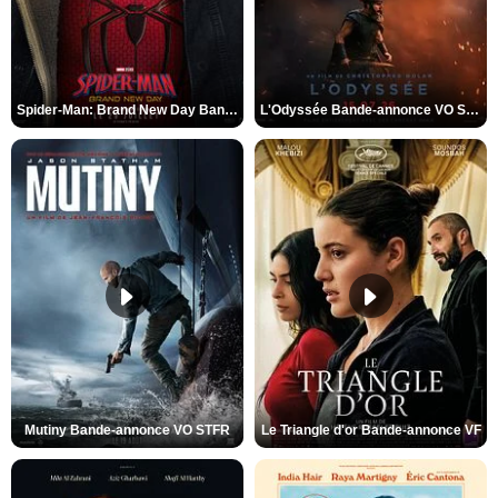
Spider-Man: Brand New Day Bande-annonce VO STFR
L'Odyssée Bande-annonce VO STFR
Mutiny Bande-annonce VO STFR
Le Triangle d'or Bande-annonce VF