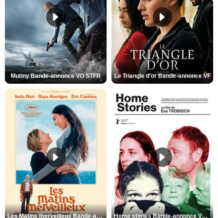
Mutiny Bande-annonce VO STFR
Le Triangle d'or Bande-annonce VF
Les Matins merveilleux Bande-annonce VF
Home stories Bande-annonce VO STFR