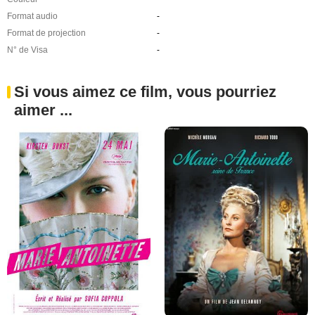
Format audio
-
Format de projection
-
N° de Visa
-
Si vous aimez ce film, vous pourriez
aimer ...