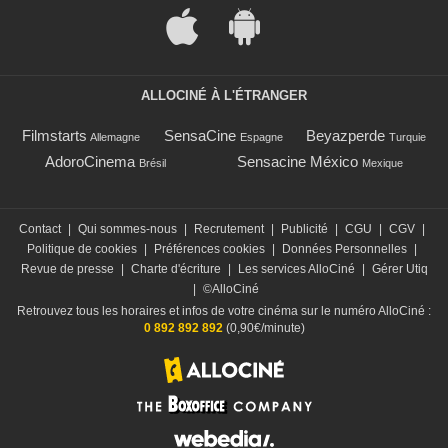
ALLOCINÉ À L'ÉTRANGER
Filmstarts
SensaCine
Beyazperde
Allemagne
Espagne
Turquie
AdoroCinema
Sensacine México
Brésil
Mexique
Contact
|
Qui sommes-nous
|
Recrutement
|
Publicité
|
CGU
|
CGV
|
Politique de cookies
|
Préférences cookies
|
Données Personnelles
|
Revue de presse
|
Charte d'écriture
|
Les services AlloCiné
|
Gérer Utiq
|
©AlloCiné
Retrouvez tous les horaires et infos de votre cinéma sur le numéro AlloCiné :
0 892 892 892
(0,90€/minute)