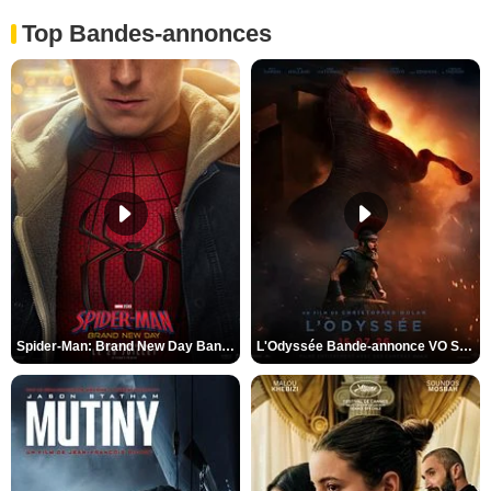
Top Bandes-annonces
Spider-Man: Brand New Day Bande-annonce VO STFR
L'Odyssée Bande-annonce VO STFR