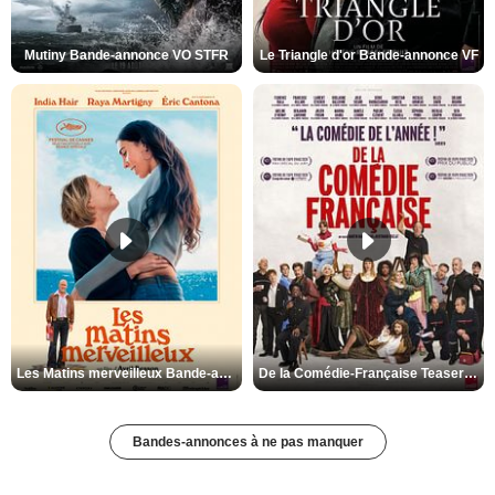
Mutiny Bande-annonce VO STFR
Le Triangle d'or Bande-annonce VF
Les Matins merveilleux Bande-annonce VF
De la Comédie-Française Teaser VF
Bandes-annonces à ne pas manquer