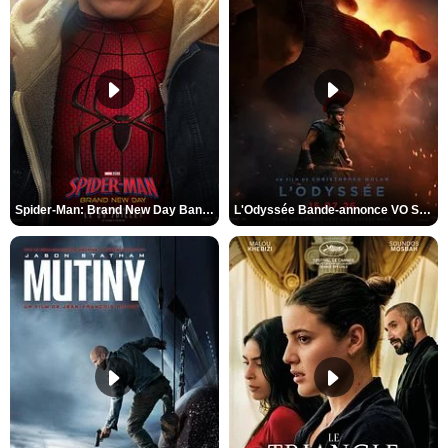
Spider-Man: Brand New Day Bande-annonce VO STFR
L'Odyssée Bande-annonce VO STFR