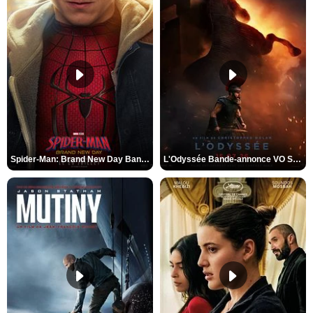
Spider-Man: Brand New Day Bande-annonce VO STFR
L'Odyssée Bande-annonce VO STFR