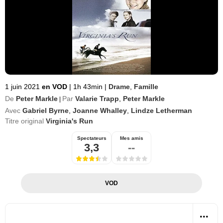
1 juin 2021
en VOD
|
1h 43min
|
Drame
,
Famille
De
Peter Markle
Par
Valarie Trapp
,
Peter Markle
|
Avec
Gabriel Byrne
,
Joanne Whalley
,
Lindze Letherman
Titre original
Virginia's Run
Spectateurs
Mes amis
3,3
--
VOD