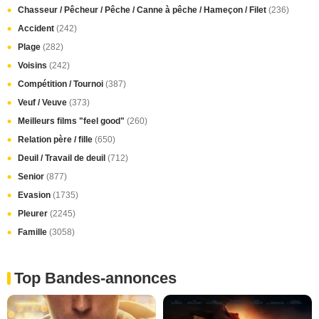
Chasseur / Pêcheur / Pêche / Canne à pêche / Hameçon / Filet
(236)
Accident
(242)
Plage
(282)
Voisins
(242)
Compétition / Tournoi
(387)
Veuf / Veuve
(373)
Meilleurs films "feel good"
(260)
Relation père / fille
(650)
Deuil / Travail de deuil
(712)
Senior
(877)
Evasion
(1735)
Pleurer
(2245)
Famille
(3058)
Top Bandes-annonces