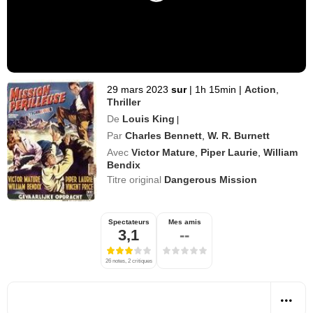
29 mars 2023
sur
|
1h 15min
|
Action
,
Thriller
De
Louis King
|
Par
Charles Bennett
,
W. R. Burnett
Avec
Victor Mature
,
Piper Laurie
,
William
Bendix
Titre original
Dangerous Mission
Spectateurs
Mes amis
3,1
--
26 notes, 2 critiques