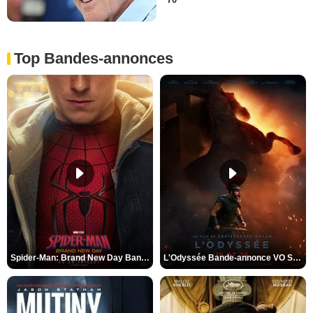
Top Bandes-annonces
Spider-Man: Brand New Day Bande-annonce VO STFR
L'Odyssée Bande-annonce VO STFR