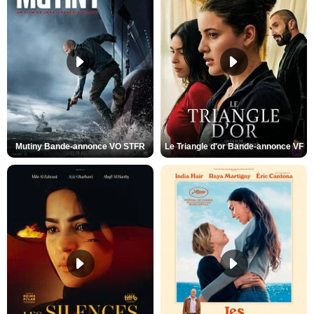
Mutiny Bande-annonce VO STFR
Le Triangle d'or Bande-annonce VF