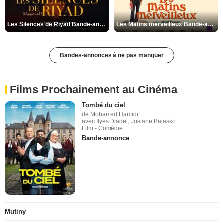
Les Silences de Riyad Bande-annonce VO STFR
Les Matins merveilleux Bande-annonce VF
Bandes-annonces à ne pas manquer
Films Prochainement au Cinéma
Tombé du ciel
de Mohamed Hamidi
avec Ilyes Djadel, Josiane Balasko
Film - Comédie
Bande-annonce
Mutiny