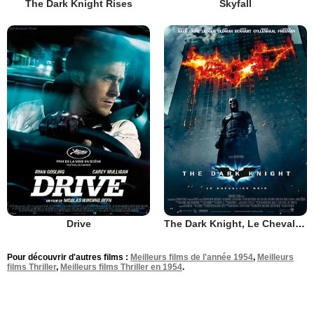
The Dark Knight Rises
Skyfall
Drive
The Dark Knight, Le Chevalier Noir
Pour découvrir d'autres films :
Meilleurs films de l'année 1954
,
Meilleurs
films Thriller
,
Meilleurs films Thriller en 1954
.