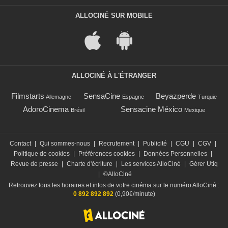
ALLOCINÉ SUR MOBILE
ALLOCINÉ À L'ÉTRANGER
Filmstarts
SensaCine
Beyazperde
Allemagne
Espagne
Turquie
AdoroCinema
Sensacine México
Brésil
Mexique
Contact
|
Qui sommes-nous
|
Recrutement
|
Publicité
|
CGU
|
CGV
|
Politique de cookies
|
Préférences cookies
|
Données Personnelles
|
Revue de presse
|
Charte d'écriture
|
Les services AlloCiné
|
Gérer Utiq
|
©AlloCiné
Retrouvez tous les horaires et infos de votre cinéma sur le numéro AlloCiné :
0 892 892 892
(0,90€/minute)