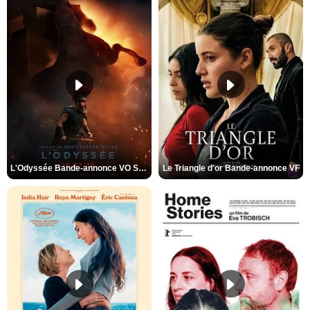
L'Odyssée Bande-annonce VO STFR
Le Triangle d'or Bande-annonce VF