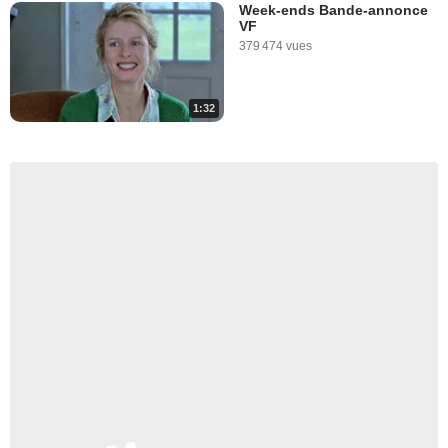
Week-ends Bande-annonce
VF
379 474 vues
1:32