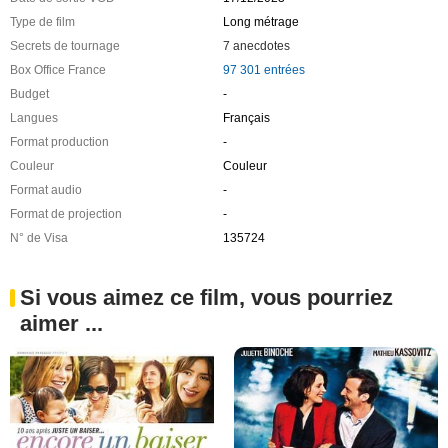
Type de film
Long métrage
Secrets de tournage
7 anecdotes
Box Office France
97 301 entrées
Budget
-
Langues
Français
Format production
-
Couleur
Couleur
Format audio
-
Format de projection
-
N° de Visa
135724
Si vous aimez ce film, vous pourriez
aimer ...