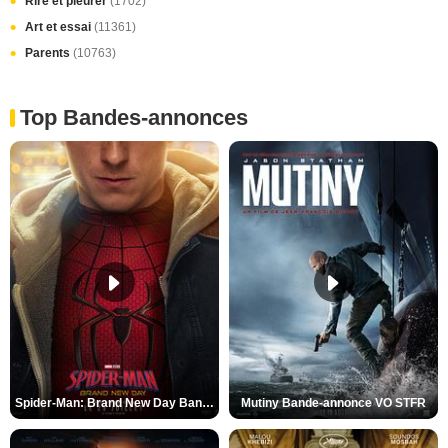
Rire et pleurer
(1702)
Art et essai
(11361)
Parents
(10763)
Top Bandes-annonces
Spider-Man: Brand New Day Bande-annonce VO STFR
Mutiny Bande-annonce VO STFR