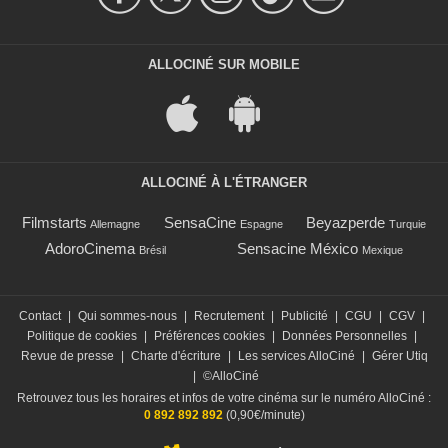
ALLOCINÉ SUR MOBILE
ALLOCINÉ À L'ÉTRANGER
Filmstarts
SensaCine
Beyazperde
Allemagne
Espagne
Turquie
AdoroCinema
Sensacine México
Brésil
Mexique
Contact
|
Qui sommes-nous
|
Recrutement
|
Publicité
|
CGU
|
CGV
|
Politique de cookies
|
Préférences cookies
|
Données Personnelles
|
Revue de presse
|
Charte d'écriture
|
Les services AlloCiné
|
Gérer Utiq
|
©AlloCiné
Retrouvez tous les horaires et infos de votre cinéma sur le numéro AlloCiné :
0 892 892 892
(0,90€/minute)