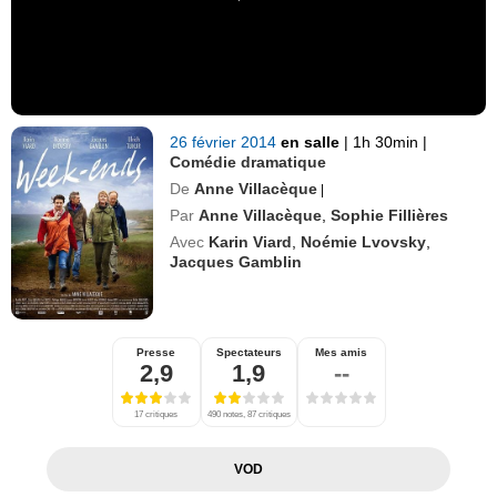
26 février 2014
en salle
|
1h 30min
|
Comédie dramatique
De
Anne Villacèque
|
Par
Anne Villacèque
,
Sophie Fillières
Avec
Karin Viard
,
Noémie Lvovsky
,
Jacques Gamblin
Presse
Spectateurs
Mes amis
2,9
1,9
--
17 critiques
490 notes, 87 critiques
VOD