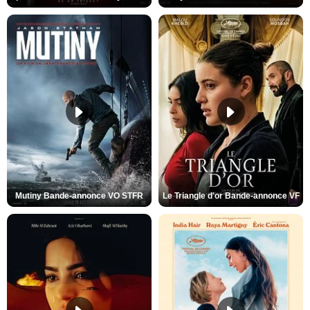
Mutiny Bande-annonce VO STFR
Le Triangle d'or Bande-annonce VF