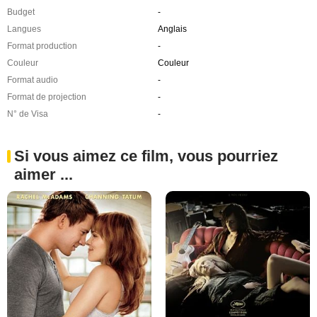
Budget
-
Langues
Anglais
Format production
-
Couleur
Couleur
Format audio
-
Format de projection
-
N° de Visa
-
Si vous aimez ce film, vous pourriez
aimer ...