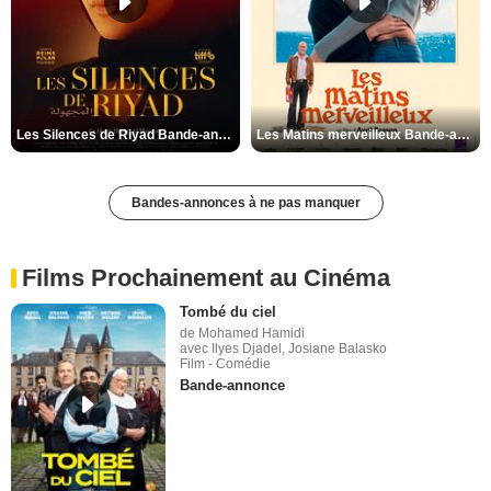
Les Silences de Riyad Bande-annonce VO STFR
Les Matins merveilleux Bande-annonce VF
Bandes-annonces à ne pas manquer
Films Prochainement au Cinéma
Tombé du ciel
de Mohamed Hamidi
avec Ilyes Djadel, Josiane Balasko
Film - Comédie
Bande-annonce