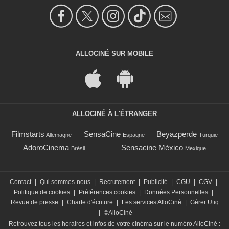
ALLOCINÉ SUR MOBILE
ALLOCINÉ À L'ÉTRANGER
Filmstarts
SensaCine
Beyazperde
Allemagne
Espagne
Turquie
AdoroCinema
Sensacine México
Brésil
Mexique
Contact
|
Qui sommes-nous
|
Recrutement
|
Publicité
|
CGU
|
CGV
|
Politique de cookies
|
Préférences cookies
|
Données Personnelles
|
Revue de presse
|
Charte d'écriture
|
Les services AlloCiné
|
Gérer Utiq
|
©AlloCiné
Retrouvez tous les horaires et infos de votre cinéma sur le numéro AlloCiné :