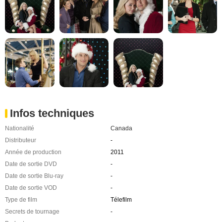
Infos techniques
Nationalité
Canada
Distributeur
-
Année de production
2011
Date de sortie DVD
-
Date de sortie Blu-ray
-
Date de sortie VOD
-
Type de film
Télefilm
Secrets de tournage
-