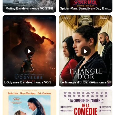
Mutiny Bande-annonce VO STFR
Spider-Man: Brand New Day Bande-annonce VO STFR
L'Odyssée Bande-annonce VO STFR
Le Triangle d'or Bande-annonce VF