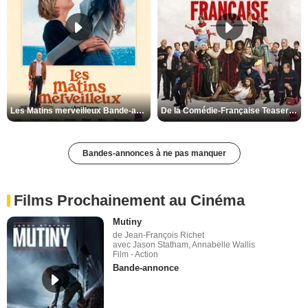
Les Matins merveilleux Bande-annonce VF
De la Comédie-Française Teaser VF
Bandes-annonces à ne pas manquer
Films Prochainement au Cinéma
Mutiny
de Jean-François Richet
avec Jason Statham, Annabelle Wallis
Film - Action
Bande-annonce