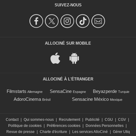
SUIVEZ-NOUS
ALLOCINÉ SUR MOBILE
ALLOCINÉ À L'ÉTRANGER
Filmstarts
SensaCine
Beyazperde
Allemagne
Espagne
Turquie
AdoroCinema
Sensacine México
Brésil
Mexique
Contact
|
Qui sommes-nous
|
Recrutement
|
Publicité
|
CGU
|
CGV
|
Politique de cookies
|
Préférences cookies
|
Données Personnelles
|
Revue de presse
|
Charte d'écriture
|
Les services AlloCiné
|
Gérer Utiq