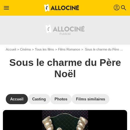
profil
menu
search
Accueil
Cinéma
Tous les films
Films Romance
Sous le charme du Père Noël de Craig Pryce
Sous le charme du Père
Noël
Accueil
Casting
Photos
Films similaires