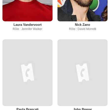
Laura Vandervoort
Nick Zano
Rôle : Jennifer Walker
Rôle : David Morretti
Paula Brancati
John Bregar