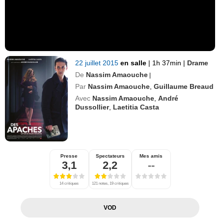
22 juillet 2015
en salle
|
1h 37min
|
Drame
De
Nassim Amaouche
|
Par
Nassim Amaouche
,
Guillaume Breaud
Avec
Nassim Amaouche
,
André
Dussollier
,
Laetitia Casta
Presse
Spectateurs
Mes amis
3,1
2,2
--
14 critiques
121 notes, 19 critiques
VOD