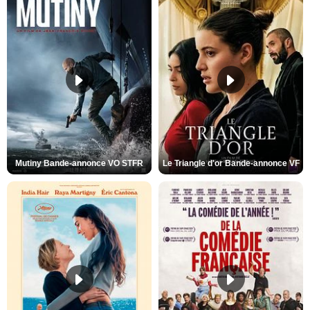
Mutiny Bande-annonce VO STFR
Le Triangle d'or Bande-annonce VF