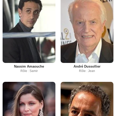
Nassim Amaouche
André Dussollier
Rôle : Samir
Rôle : Jean