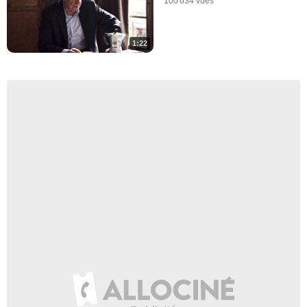
100 634 vues
1:22