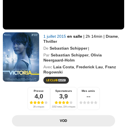
1 juillet 2015
en salle
|
2h 14min
|
Drame
,
Thriller
De
Sebastian Schipper
|
Par
Sebastian Schipper
,
Olivia
Neergaard-Holm
Avec
Laia Costa
,
Frederick Lau
,
Franz
Rogowski
Presse
Spectateurs
Mes amis
4,0
3,9
--
28 critiques
2152 notes, 224 critiques
VOD