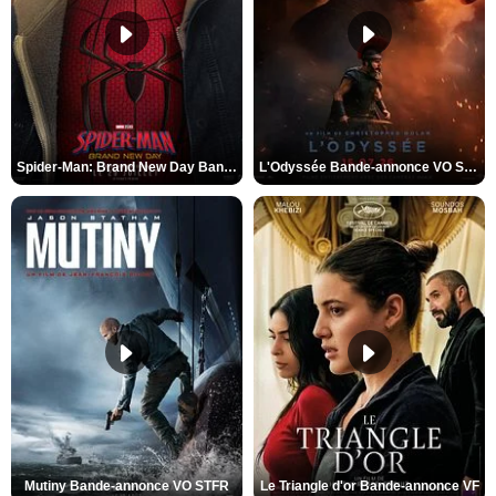
Spider-Man: Brand New Day Bande-annonce VO STFR
L'Odyssée Bande-annonce VO STFR
Mutiny Bande-annonce VO STFR
Le Triangle d'or Bande-annonce VF