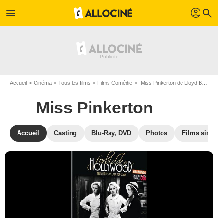
profil
menu
search
Accueil
Cinéma
Tous les films
Films Comédie
Miss Pinkerton de Lloyd Bacon
Miss Pinkerton
Accueil
Casting
Blu-Ray, DVD
Photos
Films simil