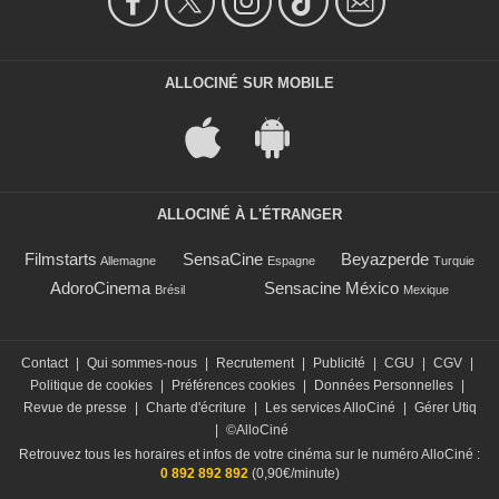
ALLOCINÉ SUR MOBILE
ALLOCINÉ À L'ÉTRANGER
Filmstarts
SensaCine
Beyazperde
Allemagne
Espagne
Turquie
AdoroCinema
Sensacine México
Brésil
Mexique
Contact
|
Qui sommes-nous
|
Recrutement
|
Publicité
|
CGU
|
CGV
|
Politique de cookies
|
Préférences cookies
|
Données Personnelles
|
Revue de presse
|
Charte d'écriture
|
Les services AlloCiné
|
Gérer Utiq
|
©AlloCiné
Retrouvez tous les horaires et infos de votre cinéma sur le numéro AlloCiné :
0 892 892 892
(0,90€/minute)