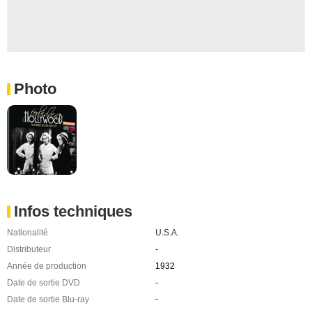
Photo
Infos techniques
Nationalité
U.S.A.
Distributeur
-
Année de production
1932
Date de sortie DVD
-
Date de sortie Blu-ray
-