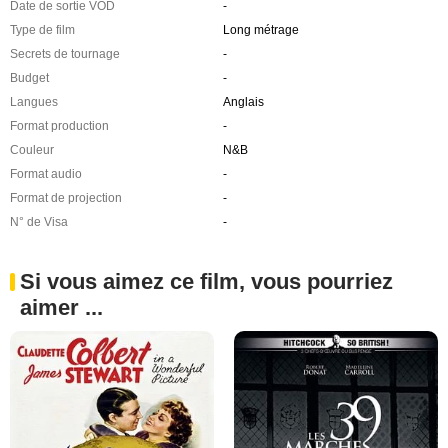
Date de sortie VOD
-
Type de film
Long métrage
Secrets de tournage
-
Budget
-
Langues
Anglais
Format production
-
Couleur
N&B
Format audio
-
Format de projection
-
N° de Visa
-
Si vous aimez ce film, vous pourriez
aimer ...