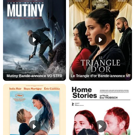
Mutiny Bande-annonce VO STFR
Le Triangle d'or Bande-annonce VF