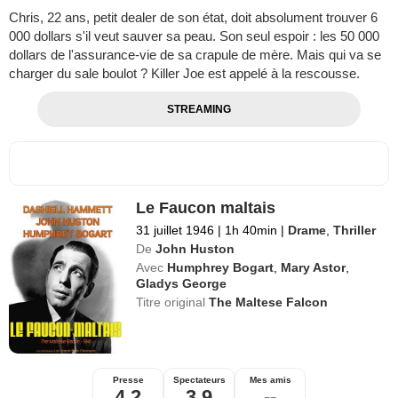
Chris, 22 ans, petit dealer de son état, doit absolument trouver 6
000 dollars s'il veut sauver sa peau. Son seul espoir : les 50 000
dollars de l'assurance-vie de sa crapule de mère. Mais qui va se
charger du sale boulot ? Killer Joe est appelé à la rescousse.
STREAMING
Le Faucon maltais
31 juillet 1946
|
1h 40min
|
Drame
,
Thriller
De
John Huston
Avec
Humphrey Bogart
,
Mary Astor
,
Gladys George
Titre original
The Maltese Falcon
Presse
Spectateurs
Mes amis
4,2
3,9
--