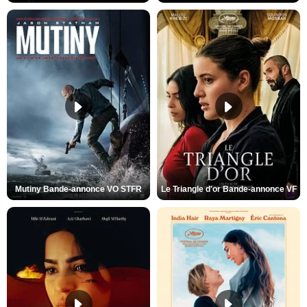
Mutiny Bande-annonce VO STFR
Le Triangle d'or Bande-annonce VF