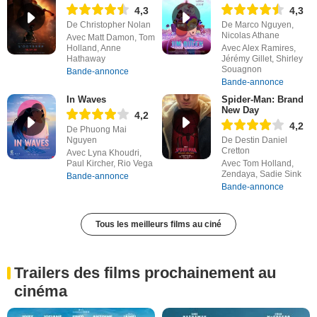
4,3
4,3
De Christopher Nolan
De Marco Nguyen,
Nicolas Athane
Avec Matt Damon, Tom
Holland, Anne
Avec Alex Ramires,
Hathaway
Jérémy Gillet, Shirley
Souagnon
Bande-annonce
Bande-annonce
In Waves
Spider-Man: Brand
New Day
4,2
4,2
De Phuong Mai
Nguyen
De Destin Daniel
Cretton
Avec Lyna Khoudri,
Paul Kircher, Rio Vega
Avec Tom Holland,
Zendaya, Sadie Sink
Bande-annonce
Bande-annonce
Tous les meilleurs films au ciné
Trailers des films prochainement au
cinéma