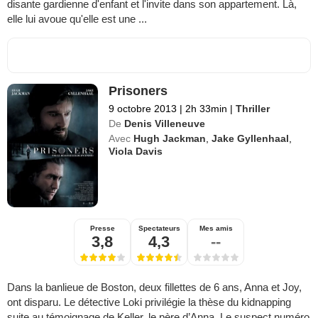
disante gardienne d'enfant et l'invite dans son appartement. Là,
elle lui avoue qu'elle est une ...
Prisoners
9 octobre 2013
|
2h 33min
|
Thriller
De
Denis Villeneuve
Avec
Hugh Jackman
,
Jake Gyllenhaal
,
Viola Davis
Presse
Spectateurs
Mes amis
3,8
4,3
--
Dans la banlieue de Boston, deux fillettes de 6 ans, Anna et Joy,
ont disparu. Le détective Loki privilégie la thèse du kidnapping
suite au témoignage de Keller, le père d’Anna. Le suspect numéro