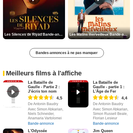
Les Silences de Riyad Bande-annonce VO STFR
Les Matins merveilleux Bande-annonce VF
Bandes-annonces à ne pas manquer
Meilleurs films à l'affiche
La Bataille de
La Bataille de
Gaulle - Partie 2 :
Gaulle - partie 1 :
J’écris ton nom
L'Âge de Fer
4,5
4,4
De Antonin Baudry
De Antonin Baudry
Avec Simon Abkarian,
Avec Simon Abkarian,
Niels Schneider,
Simon Russell Beale,
Anamaria Vartolomei
Florian Lesieur
Bande-annonce
Bande-annonce
L'Odyssée
Jim Queen