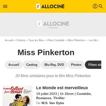
profil
menu
search
Accueil
Cinéma
Tous les films
Films Comédie
Miss Pinkerton
Les films similaires à "Miss Pinkerton"
Miss Pinkerton
Accueil
Casting
Blu-Ray, DVD
Photos
Films simil
20 films similaires pour le film Miss Pinkerton
Le Monde est merveilleux
19 juillet 2023
|
1h 26min
|
Comédie
,
Romance
,
Thriller
De
W.S. Van Dyke