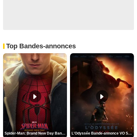
Top Bandes-annonces
Spider-Man: Brand New Day Bande-annonce VO STFR
L'Odyssée Bande-annonce VO STFR