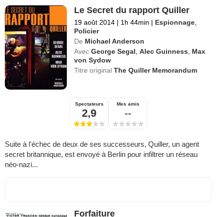
Le Secret du rapport Quiller
19 août 2014
|
1h 44min
|
Espionnage
,
Policier
De
Michael Anderson
Avec
George Segal
,
Alec Guinness
,
Max
von Sydow
Titre original
The Quiller Memorandum
Spectateurs
Mes amis
2,9
--
Suite à l'échec de deux de ses successeurs, Quiller, un agent
secret britannique, est envoyé à Berlin pour infiltrer un réseau
néo-nazi...
Forfaiture