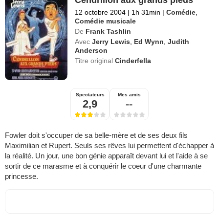
Cendrillon aux grands pieds
12 octobre 2004
|
1h 31min
|
Comédie
,
Comédie musicale
De
Frank Tashlin
Avec
Jerry Lewis
,
Ed Wynn
,
Judith
Anderson
Titre original
Cinderfella
Spectateurs
Mes amis
2,9
--
Fowler doit s'occuper de sa belle-mère et de ses deux fils
Maximilian et Rupert. Seuls ses rêves lui permettent d'échapper à
la réalité. Un jour, une bon génie apparaît devant lui et l'aide à se
sortir de ce marasme et à conquérir le coeur d'une charmante
princesse.