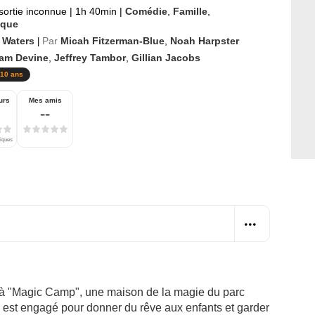
sortie inconnue
|
1h 40min
|
Comédie
,
Famille
,
ique
 Waters
Par
Micah Fitzerman-Blue
,
Noah Harpster
|
am Devine
,
Jeffrey Tambor
,
Gillian Jacobs
10 ans
urs
Mes amis
--
tiques
t à "Magic Camp", une maison de la magie du parc
 Il est engagé pour donner du rêve aux enfants et garder