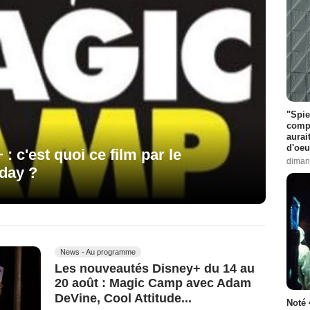
"Spie
compl
aurai
d'oeu
 c'est quoi ce film par le
diman
iday ?
News - Au programme
Les nouveautés Disney+ du 14 au
20 août : Magic Camp avec Adam
DeVine, Cool Attitude...
Noté 