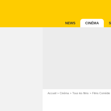
NEWS
CINÉMA
S
Accueil
Cinéma
Tous les films
Films Comédie