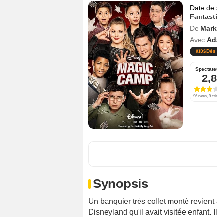
Date de 
Fantast
De
Mark
Avec
Ad
Dès 
Spectate
2,8
96 notes, 9 cri
Synopsis
Un banquier très collet monté revien
Disneyland qu'il avait visitée enfant.