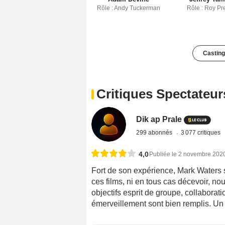
Rôle : Andy Tuckerman
Rôle : Roy Pr
Casting
Critiques Spectateur
Dik ap Prale
299 abonnés
3 077 critiques
4,0
Publiée le 2 novembre 202
Fort de son expérience, Mark Waters 
ces films, ni en tous cas décevoir, n
objectifs esprit de groupe, collaborat
émerveillement sont bien remplis. Un v