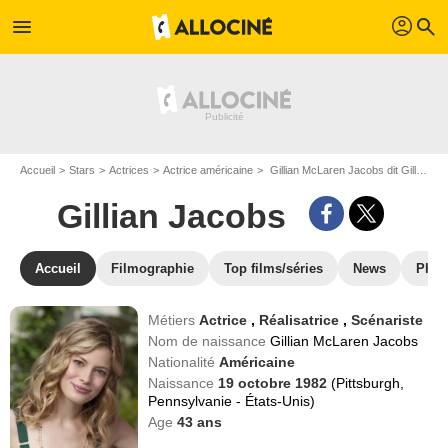
profil
menu
search
Accueil
Stars
Actrices
Actrice américaine
Gillian McLaren Jacobs dit Gillian Jacobs
Gillian Jacobs
Accueil
Filmographie
Top films/séries
News
Phot
Métiers
Actrice
,
Réalisatrice
,
Scénariste
Nom de naissance
Gillian McLaren Jacobs
Nationalité
Américaine
Naissance
19 octobre 1982
(Pittsburgh,
Pennsylvanie - États-Unis)
Age
43
ans