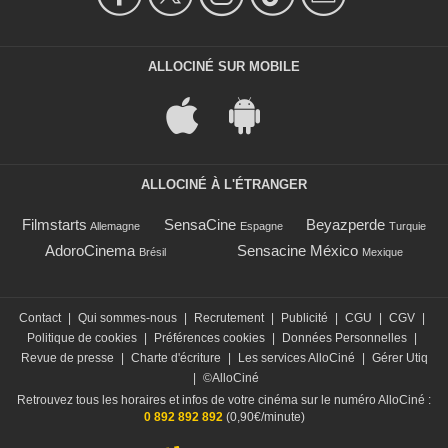
ALLOCINÉ SUR MOBILE
ALLOCINÉ À L'ÉTRANGER
Filmstarts
SensaCine
Beyazperde
Allemagne
Espagne
Turquie
AdoroCinema
Sensacine México
Brésil
Mexique
Contact
|
Qui sommes-nous
|
Recrutement
|
Publicité
|
CGU
|
CGV
|
Politique de cookies
|
Préférences cookies
|
Données Personnelles
|
Revue de presse
|
Charte d'écriture
|
Les services AlloCiné
|
Gérer Utiq
|
©AlloCiné
Retrouvez tous les horaires et infos de votre cinéma sur le numéro AlloCiné :
0 892 892 892
(0,90€/minute)