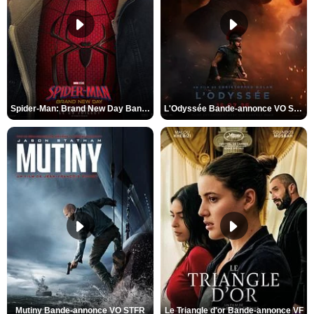
Spider-Man: Brand New Day Bande-annonce VO STFR
L'Odyssée Bande-annonce VO STFR
Mutiny Bande-annonce VO STFR
Le Triangle d'or Bande-annonce VF