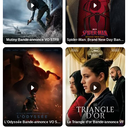
Mutiny Bande-annonce VO STFR
Spider-Man: Brand New Day Bande-annonce VO STFR
L'Odyssée Bande-annonce VO STFR
Le Triangle d'or Bande-annonce VF