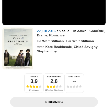
22 juin 2016
en salle
|
1h 33min
|
Comédie
,
Drame
,
Romance
De
Whit Stillman
Par
Whit Stillman
|
Avec
Kate Beckinsale
,
Chloë Sevigny
,
Stephen Fry
Presse
Spectateurs
Mes amis
3,9
2,8
--
24 critiques
814 notes, 91 critiques
STREAMING