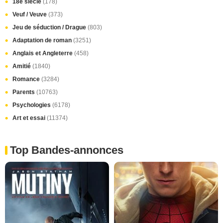
18e siècle
(178)
Veuf / Veuve
(373)
Jeu de séduction / Drague
(803)
Adaptation de roman
(3251)
Anglais et Angleterre
(458)
Amitié
(1840)
Romance
(3284)
Parents
(10763)
Psychologies
(6178)
Art et essai
(11374)
Top Bandes-annonces