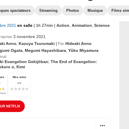
iques spectateurs
Streaming
Photos
Musique
Films sim
bre 2021
en salle
|
1h 27min
|
Action
,
Animation
,
Science
reprise
3 novembre 2021
aki Anno
,
Kazuya Tsurumaki
Par
Hideaki Anno
|
gumi Ogata
,
Megumi Hayashibara
,
Yûko Miyamura
inal
iki Evangelion Gekijōban: The End of Evangelion:
okoro o, Kimi
urs
Mes amis
8
--
itiques
SUR NETFLIX