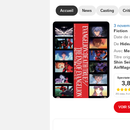
Accueil
News
Casting
Crit
3 novem
Fiction
Date de 
De
Hide
Avec
Me
Titre orig
Shin Se
Air/Mag
Spectate
3,
201 notes, 9 cr
VOIR 