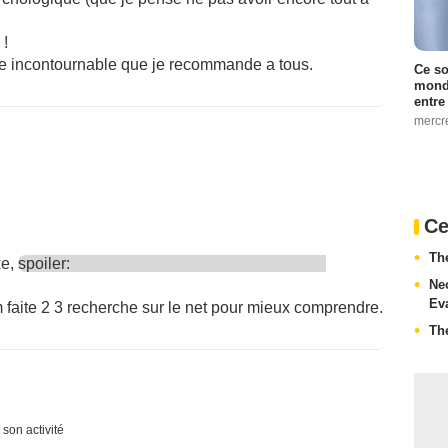
 !
ue incontournable que je recommande a tous.
Ce so
monde
entre
mercr
Ce
Th
xe,
spoiler:
Ne
Ev
m faite 2 3 recherche sur le net pour mieux comprendre.
Th
 son activité