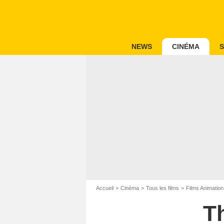
NEWS
CINÉMA
S
Accueil
Cinéma
Tous les films
Films Animation
T