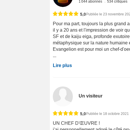
1 044 abonnés
534 critiques
5,0
Publiée le 23 novembre 20
Pour ma part, toujours la plus grand
il y a 20 ans et l'impression de voir 
SF et de kaiju eiga, profonde exutoire
métaphysique sur la nature humaine et
Evangelion est pour moi un chef-d'oe
...
Lire plus
Un visiteur
5,0
Publiée le 18 octobre 2021
UN CHEF D'ŒUVRE !
j'ai personnellement adoré le côté ps