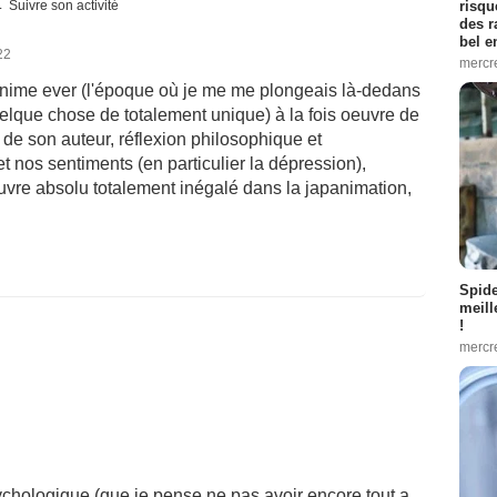
Suivre son activité
risqu
des r
bel 
22
mercr
 anime ever (l'époque où je me me plongeais là-dedans
quelque chose de totalement unique) à la fois oeuvre de
 de son auteur, réflexion philosophique et
 nos sentiments (en particulier la dépression),
uvre absolu totalement inégalé dans la japanimation,
Spid
meill
!
mercr
ychologique (que je pense ne pas avoir encore tout a