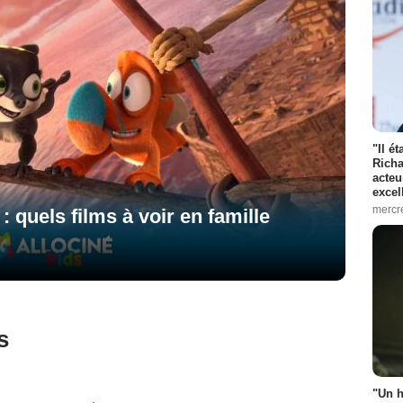
"Il é
Richa
acteu
excel
mercr
 quels films à voir en famille
s
"Un h