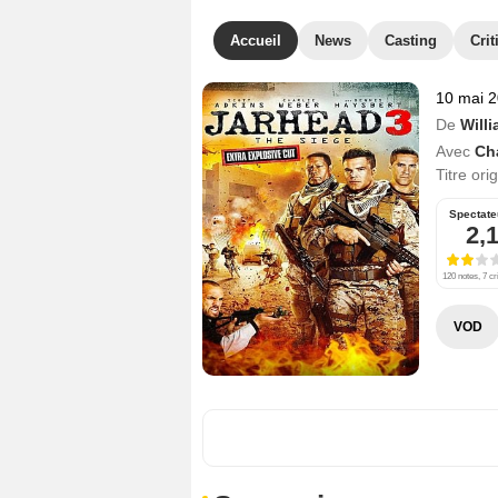
Accueil
News
Casting
Crit
10 mai 
De
Will
Avec
Ch
Titre ori
Spectate
2,
120 notes, 7 cr
VOD