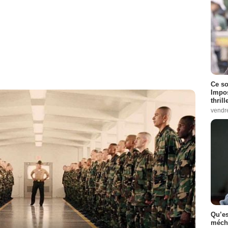
Ce so
Impos
thrill
vendr
Qu’es
méch