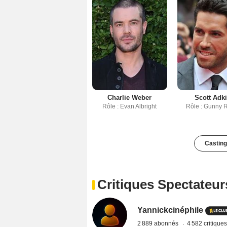
Charlie Weber
Scott Adk
Rôle : Evan Albright
Rôle : Gunny 
Casting
Critiques Spectateur
Yannickcinéphile
2 889 abonnés
4 582 critique