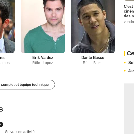
C'est
ciném
des m
vendr
Ce
ins
Erik Valdez
Dante Basco
So
Raines
Rôle : Lopez
Rôle : Blake
Ja
 complet et équipe technique
s
s
Suivre son activité