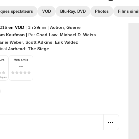
iques spectateurs
VOD
Blu-Ray, DVD
Photos
Films simi
2016
en VOD
|
1h 29min
|
Action
,
Guerre
iam Kaufman
Par
Chad Law
,
Michael D. Weiss
|
arlie Weber
,
Scott Adkins
,
Erik Valdez
ginal
Jarhead: The Siege
urs
Mes amis
1
--
itiques