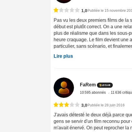
1,0
Publiée le 15 novembre 20
Pas vu les deux premiers films de la 
début est plutôt correct. On a une re
plus de réalisme que dans les sous-pr
heure craquage. Le film devient une a
particulier, sans scénario, et finalem
Lire plus
FaRem
10 595 abonnés
11 636 critiq
3,0
Publiée le 28 juin 2016
J'avais détesté le deux déjà parce que
gens se servir d'un film reconnu pour
m'avait énervé. On peut reprocher la