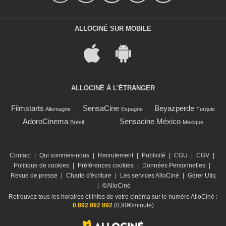
ALLOCINÉ SUR MOBILE
ALLOCINÉ À L'ÉTRANGER
Filmstarts
SensaCine
Beyazperde
Allemagne
Espagne
Turquie
AdoroCinema
Sensacine México
Brésil
Mexique
Contact
|
Qui sommes-nous
|
Recrutement
|
Publicité
|
CGU
|
CGV
|
Politique de cookies
|
Préférences cookies
|
Données Personnelles
|
Revue de presse
|
Charte d'écriture
|
Les services AlloCiné
|
Gérer Utiq
|
©AlloCiné
Retrouvez tous les horaires et infos de votre cinéma sur le numéro AlloCiné :
0 892 892 892
(0,90€/minute)