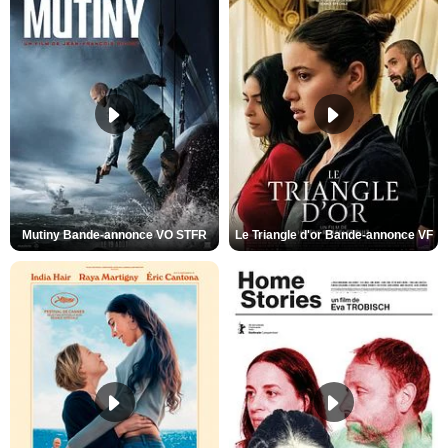
Mutiny Bande-annonce VO STFR
Le Triangle d'or Bande-annonce VF