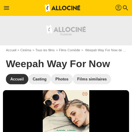
profil
menu
search
Accueil
Cinéma
Tous les films
Films Comédie
Weepah Way For Now de Stephen Ringer
Weepah Way For Now
Accueil
Casting
Photos
Films similaires