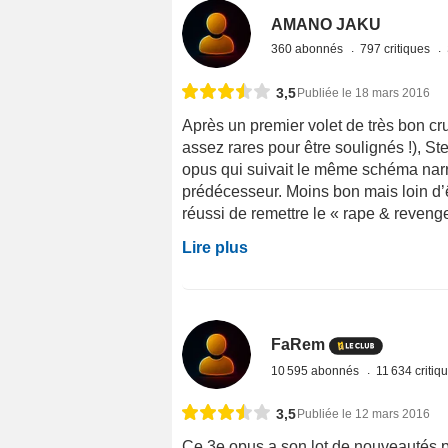
AMANO JAKU
360 abonnés
797 critiques
3,5
Publiée le 18 mars 2016
Après un premier volet de très bon cr
assez rares pour être soulignés !), S
opus qui suivait le même schéma narra
prédécesseur. Moins bon mais loin d’ê
réussi de remettre le « rape & revenge 
Lire plus
FaRem
10 595 abonnés
11 634 critiq
3,5
Publiée le 12 mars 2016
Ce 3e opus a son lot de nouveautés pui