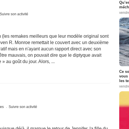
Qu’es
méch
vendr
Suivre son activité
u (les remakes meilleurs que leur modèle original sont
teven R. Monroe remettait le couvert avec un deuxième
tif mais en n'ayant aucun rapport direct avec son
tre mauvais, on pouvait dire que le diptyque avait
» au goût du jour. Alors, ...
Ce so
vous 
les t
vendr
ues
Suivre son activité
sque déjà, il marque le retour de Jennifer, la fille du