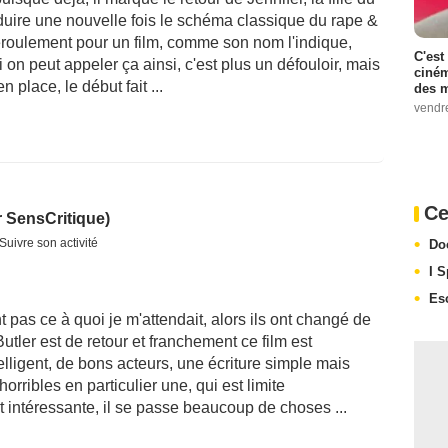
duire une nouvelle fois le schéma classique du rape &
éroulement pour un film, comme son nom l'indique,
C'est
on peut appeler ça ainsi, c'est plus un défouloir, mais
ciném
n place, le début fait ...
des m
vendr
Ce
 SensCritique)
Suivre son activité
Do
I 
Es
t pas ce à quoi je m'attendait, alors ils ont changé de
Butler est de retour et franchement ce film est
elligent, de bons acteurs, une écriture simple mais
horribles en particulier une, qui est limite
nt intéressante, il se passe beaucoup de choses ...