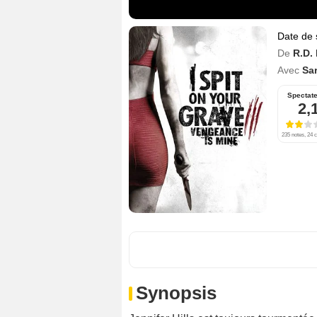
Date de 
De
R.D.
Avec
Sar
Spectat
2,
235 notes, 24 c
Synopsis