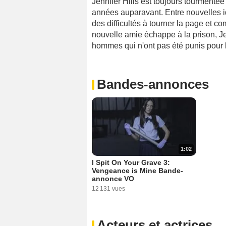
Jennifer Hills est toujours tourmentée
années auparavant. Entre nouvelles 
des difficultés à tourner la page et 
nouvelle amie échappe à la prison, Jen
hommes qui n'ont pas été punis pour 
Bandes-annonces
1:02
I Spit On Your Grave 3:
Vengeance is Mine Bande-
annonce VO
12 131 vues
Acteurs et actrices