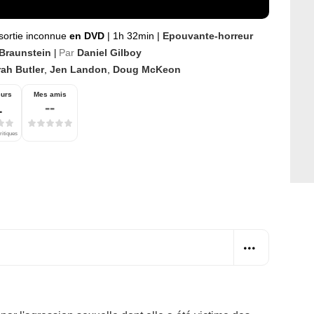
sortie inconnue
en DVD
|
1h 32min
|
Epouvante-horreur
 Braunstein
Par
Daniel Gilboy
|
ah Butler
,
Jen Landon
,
Doug McKeon
eurs
Mes amis
1
--
ritiques