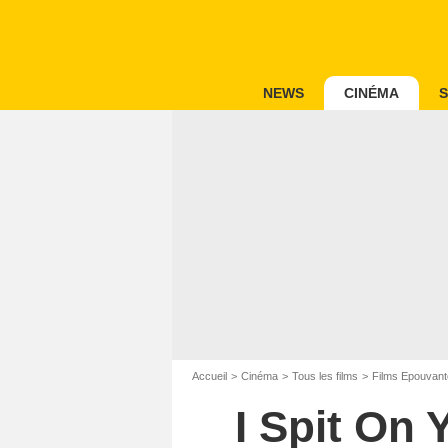
NEWS
CINÉMA
S
Accueil
Cinéma
Tous les films
Films Epouvant
I Spit On