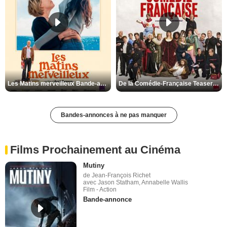
Les Matins merveilleux Bande-annonce VF
De la Comédie-Française Teaser VF
Bandes-annonces à ne pas manquer
Films Prochainement au Cinéma
Mutiny
de Jean-François Richet
avec Jason Statham, Annabelle Wallis
Film - Action
Bande-annonce