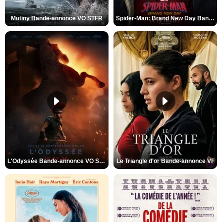
Mutiny Bande-annonce VO STFR
Spider-Man: Brand New Day Bande-annonce VO STFR
L'Odyssée Bande-annonce VO STFR
Le Triangle d'or Bande-annonce VF