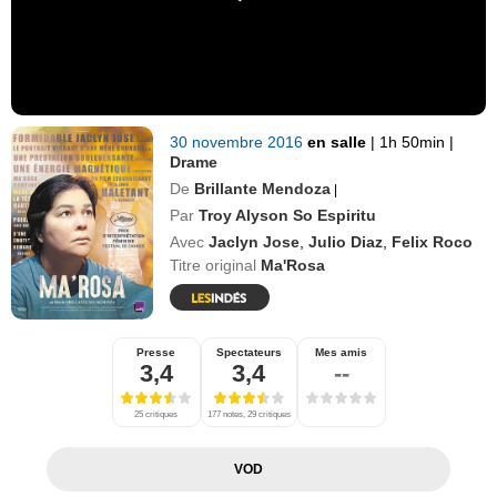
30 novembre 2016
en salle
|
1h 50min
|
Drame
De
Brillante Mendoza
|
Par
Troy Alyson So Espiritu
Avec
Jaclyn Jose
,
Julio Diaz
,
Felix Roco
Titre original
Ma'Rosa
Presse
Spectateurs
Mes amis
3,4
3,4
--
25 critiques
177 notes, 29 critiques
VOD