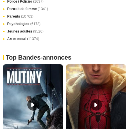
Police / Policier
(1637)
Portrait de femme
(1341)
Parents
(10763)
Psychologies
(6178)
Jeunes adultes
(9526)
Art et essai
(11374)
Top Bandes-annonces