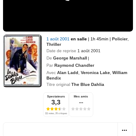
1 août 2001
en salle
|
1h 45min
|
Policier
,
Thriller
Date de reprise
1 août 2001
De
George Marshall
|
Par
Raymond Chandler
Avec
Alan Ladd
,
Veronica Lake
,
William
Bendix
Titre original
The Blue Dahlia
Spectateurs
Mes amis
3,3
--
111 notes, 26 critiques