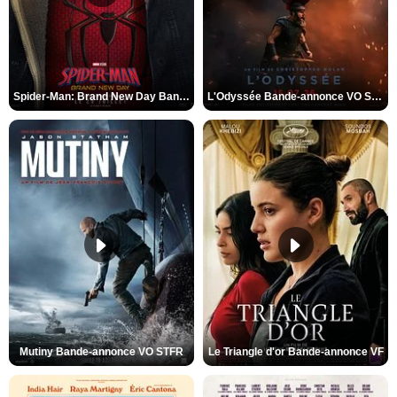
Spider-Man: Brand New Day Bande-annonce VO STFR
L'Odyssée Bande-annonce VO STFR
Mutiny Bande-annonce VO STFR
Le Triangle d'or Bande-annonce VF