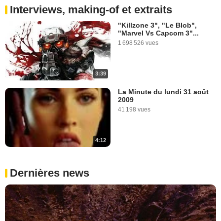
Interviews, making-of et extraits
"Killzone 3", "Le Blob",
"Marvel Vs Capcom 3"...
1 698 526 vues
3:39
La Minute du lundi 31 août
2009
41 198 vues
4:12
Dernières news