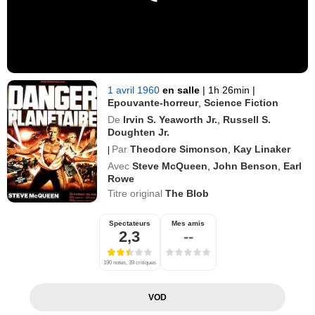
1 avril 1960
en salle
|
1h 26min
|
Epouvante-horreur
,
Science Fiction
De
Irvin S. Yeaworth Jr.
,
Russell S.
Doughten Jr.
Par
Theodore Simonson
,
Kay Linaker
|
Avec
Steve McQueen
,
John Benson
,
Earl
Rowe
Titre original
The Blob
Spectateurs
Mes amis
2,3
--
190 notes, 39 critiques
VOD