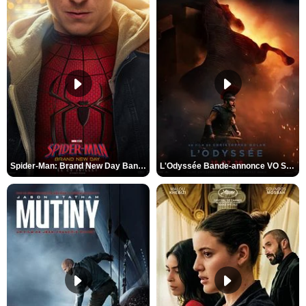
Spider-Man: Brand New Day Bande-annonce VO STFR
L'Odyssée Bande-annonce VO STFR