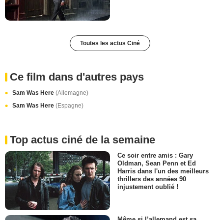
Toutes les actus Ciné
Ce film dans d'autres pays
Sam Was Here
(Allemagne)
Sam Was Here
(Espagne)
Top actus ciné de la semaine
Ce soir entre amis : Gary
Oldman, Sean Penn et Ed
Harris dans l'un des meilleurs
thrillers des années 90
injustement oublié !
Même si l’allemand est sa