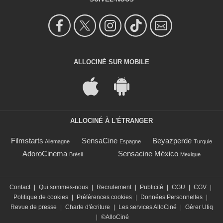
ALLOCINÉ SUR MOBILE
ALLOCINÉ À L'ÉTRANGER
Filmstarts
SensaCine
Beyazperde
Allemagne
Espagne
Turquie
AdoroCinema
Sensacine México
Brésil
Mexique
Contact
|
Qui sommes-nous
|
Recrutement
|
Publicité
|
CGU
|
CGV
|
Politique de cookies
|
Préférences cookies
|
Données Personnelles
|
Revue de presse
|
Charte d'écriture
|
Les services AlloCiné
|
Gérer Utiq
|
©AlloCiné