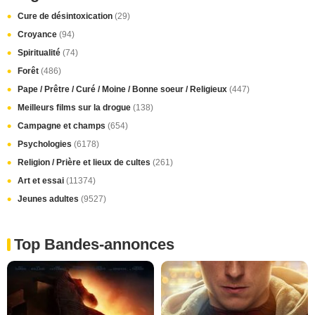
Cure de désintoxication
(29)
Croyance
(94)
Spiritualité
(74)
Forêt
(486)
Pape / Prêtre / Curé / Moine / Bonne soeur / Religieux
(447)
Meilleurs films sur la drogue
(138)
Campagne et champs
(654)
Psychologies
(6178)
Religion / Prière et lieux de cultes
(261)
Art et essai
(11374)
Jeunes adultes
(9527)
Top Bandes-annonces