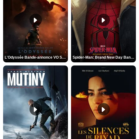
L'Odyssée Bande-annonce VO STFR
Spider-Man: Brand New Day Bande-annonce VO STFR