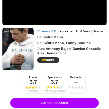
21 mars 2018
en salle
|
1h 47min
|
Drame
De
Cédric Kahn
|
Par
Cédric Kahn
,
Fanny Burdino
Avec
Anthony Bajon
,
Damien Chapelle
,
Alex Brendemühl
Presse
Spectateurs
Mes amis
3,7
3,7
--
32 critiques
1565 notes, 222 critiques
VOIR SUR SOONER