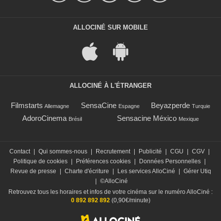
ALLOCINÉ SUR MOBILE
ALLOCINÉ À L'ÉTRANGER
Filmstarts
SensaCine
Beyazperde
Allemagne
Espagne
Turquie
AdoroCinema
Sensacine México
Brésil
Mexique
Contact
|
Qui sommes-nous
|
Recrutement
|
Publicité
|
CGU
|
CGV
|
Politique de cookies
|
Préférences cookies
|
Données Personnelles
|
Revue de presse
|
Charte d'écriture
|
Les services AlloCiné
|
Gérer Utiq
|
©AlloCiné
Retrouvez tous les horaires et infos de votre cinéma sur le numéro AlloCiné :
0 892 892 892
(0,90€/minute)