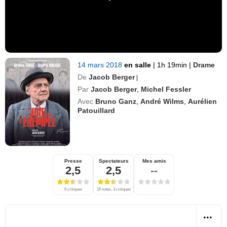
14 mars 2018
en salle
|
1h 19min
|
Drame
De
Jacob Berger
|
Par
Jacob Berger
,
Michel Fessler
Avec
Bruno Ganz
,
André Wilms
,
Aurélien
Patouillard
Presse
Spectateurs
Mes amis
2,5
2,5
--
6 critiques
16 notes, 3 critiques