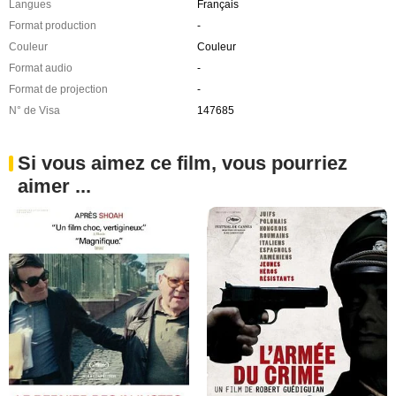
Langues
Français
Format production
-
Couleur
Couleur
Format audio
-
Format de projection
-
N° de Visa
147685
Si vous aimez ce film, vous pourriez
aimer ...