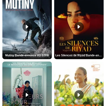
Mutiny Bande-annonce VO STFR
Les Silences de Riyad Bande-annonce VO STFR