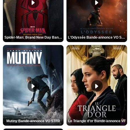
Spider-Man: Brand New Day Bande-annonce VO STFR
L'Odyssée Bande-annonce VO STFR
Mutiny Bande-annonce VO STFR
Le Triangle d'or Bande-annonce VF