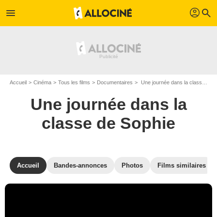
profil
menu
search
Accueil
Cinéma
Tous les films
Documentaires
Une journée dans la classe de Sophie de Jean-Marc Therin et Claire Lebrun
Une journée dans la
classe de Sophie
Accueil
Bandes-annonces
Photos
Films similaires