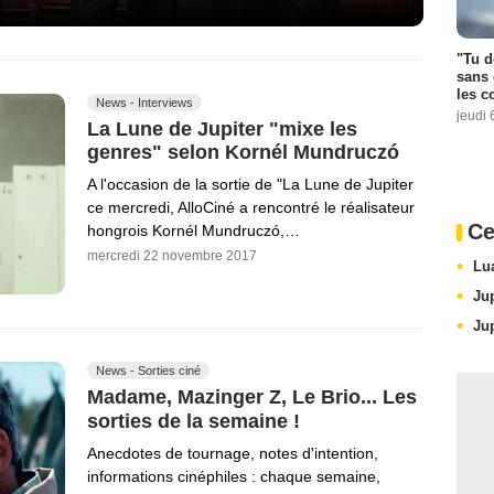
"Tu d
sans 
les c
News - Interviews
jeudi 
La Lune de Jupiter "mixe les
genres" selon Kornél Mundruczó
A l'occasion de la sortie de "La Lune de Jupiter
ce mercredi, AlloCiné a rencontré le réalisateur
Ce
hongrois Kornél Mundruczó,…
mercredi 22 novembre 2017
Lu
Ju
Ju
News - Sorties ciné
Madame, Mazinger Z, Le Brio... Les
sorties de la semaine !
Anecdotes de tournage, notes d'intention,
informations cinéphiles : chaque semaine,