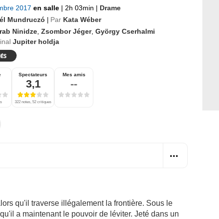
mbre 2017
en salle
|
2h 03min
|
Drame
él Mundruczó
Par
Kata Wéber
|
rab Ninidze
,
Zsombor Jéger
,
György Cserhalmi
ginal
Jupiter holdja
e
Spectateurs
Mes amis
3,1
--
es
322 notes, 52 critiques
lors qu'il traverse illégalement la frontière. Sous le
u'il a maintenant le pouvoir de léviter. Jeté dans un