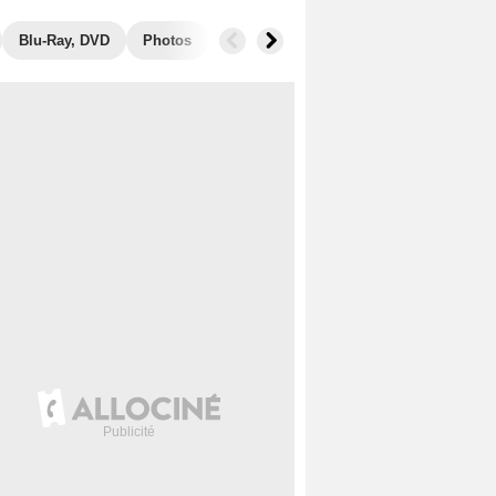
Blu-Ray, DVD
Photos
Secrets de tournage
Box Office