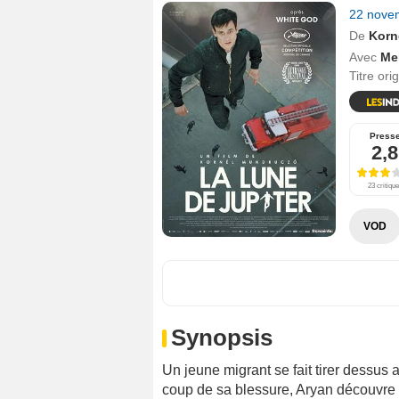
22 nove
De
Korn
Avec
Me
Titre ori
Press
2,8
23 critiqu
VOD
Synopsis
Un jeune migrant se fait tirer dessus a
coup de sa blessure, Aryan découvre q