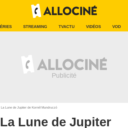
ÉRIES
STREAMING
TVACTU
VIDÉOS
VOD
La Lune de Jupiter de Kornél Mundruczó
La Lune de Jupiter