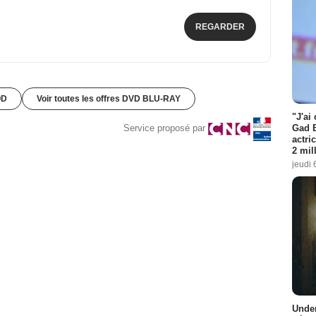
REGARDER
OD
Voir toutes les offres DVD BLU-RAY
"J'ai
Gad E
Service proposé par
actri
2 mil
jeudi 
Under