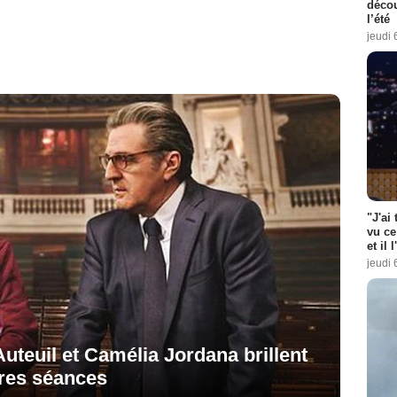
décou
l’été
jeudi 
"J'ai
vu ce
et il 
jeudi 
Auteuil et Camélia Jordana brillent
res séances