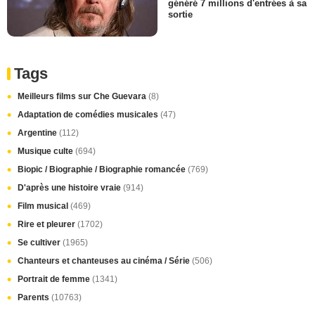
généré 7 millions d'entrées à sa
sortie
Tags
Meilleurs films sur Che Guevara
(8)
Adaptation de comédies musicales
(47)
Argentine
(112)
Musique culte
(694)
Biopic / Biographie / Biographie romancée
(769)
D'après une histoire vraie
(914)
Film musical
(469)
Rire et pleurer
(1702)
Se cultiver
(1965)
Chanteurs et chanteuses au cinéma / Série
(506)
Portrait de femme
(1341)
Parents
(10763)