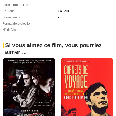
Format production
-
Couleur
Couleur
Format audio
-
Format de projection
-
N° de Visa
-
Si vous aimez ce film, vous pourriez
aimer ...