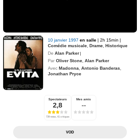
10 janvier 1997
en salle
|
2h 15min
|
Comédie musicale
,
Drame
,
Historique
De
Alan Parker
|
Par
Oliver Stone
,
Alan Parker
Avec
Madonna
,
Antonio Banderas
,
Jonathan Pryce
Spectateurs
Mes amis
2,8
--
739 notes, 41 critiques
VOD