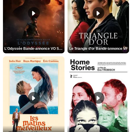
L'Odyssée Bande-annonce VO STFR
Le Triangle d'or Bande-annonce VF