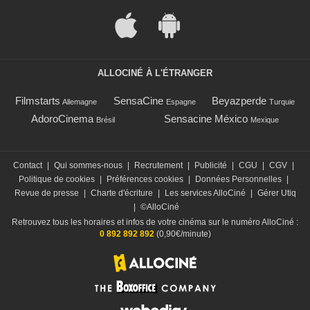
ALLOCINÉ À L'ÉTRANGER
Filmstarts
SensaCine
Beyazperde
Allemagne
Espagne
Turquie
AdoroCinema
Sensacine México
Brésil
Mexique
Contact
|
Qui sommes-nous
|
Recrutement
|
Publicité
|
CGU
|
CGV
|
Politique de cookies
|
Préférences cookies
|
Données Personnelles
|
Revue de presse
|
Charte d'écriture
|
Les services AlloCiné
|
Gérer Utiq
|
©AlloCiné
Retrouvez tous les horaires et infos de votre cinéma sur le numéro AlloCiné :
0 892 892 892
(0,90€/minute)