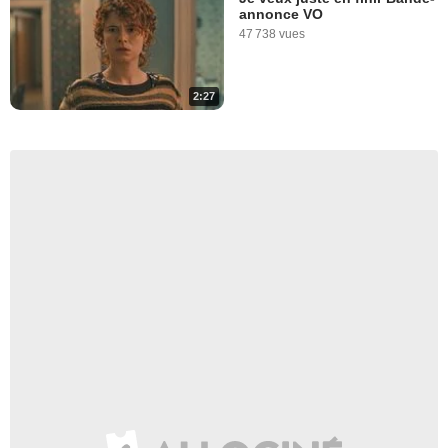
annonce VO
47 738 vues
2:27