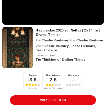
4 septembre 2020
sur Netflix
|
2h 14min
|
Drame
,
Thriller
De
Charlie Kaufman
Par
Charlie Kaufman
|
Avec
Jessie Buckley
,
Jesse Plemons
,
Toni Collette
Titre original
I’m Thinking of Ending Things
Presse
Spectateurs
Mes amis
3,6
2,6
--
5 critiques
903 notes, 108 critiques
VOIR SUR NETFLIX