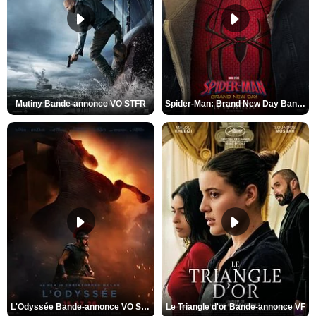
Mutiny Bande-annonce VO STFR
Spider-Man: Brand New Day Bande-annonce VO STFR
L'Odyssée Bande-annonce VO STFR
Le Triangle d'or Bande-annonce VF